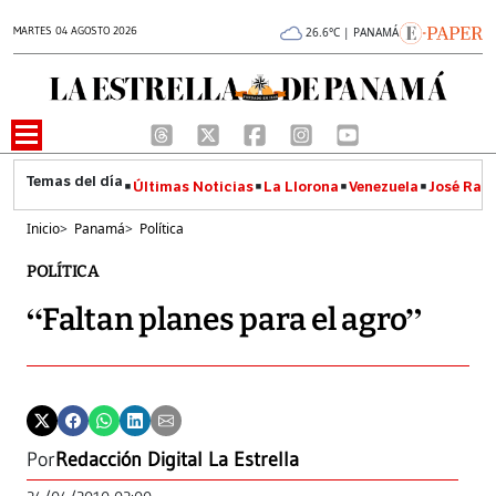
MARTES 04 AGOSTO 2026
26.6°C | PANAMÁ
Últimas Noticias
La Llorona
Venezuela
José Raúl
Inicio
>
Panamá
>
Política
POLÍTICA
“Faltan planes para el agro”
Por
Redacción Digital La Estrella