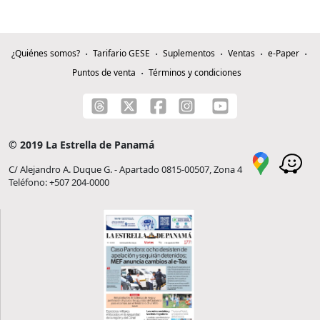
¿Quiénes somos?
Tarifario GESE
Suplementos
Ventas
e-Paper
Puntos de venta
Términos y condiciones
© 2019 La Estrella de Panamá
C/ Alejandro A. Duque G. - Apartado 0815-00507, Zona 4
Teléfono: +507 204-0000