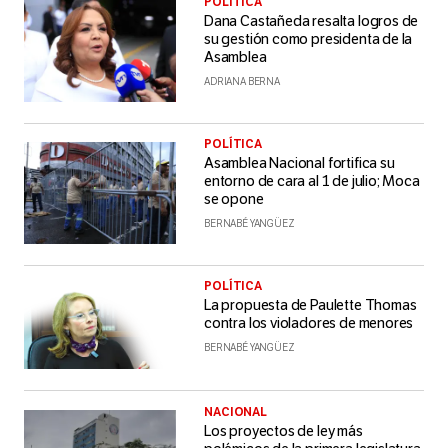
POLÍTICA
Dana Castañeda resalta logros de
su gestión como presidenta de la
Asamblea
ADRIANA BERNA
POLÍTICA
Asamblea Nacional fortifica su
entorno de cara al 1 de julio; Moca
se opone
BERNABÉ YANGÜEZ
POLÍTICA
La propuesta de Paulette Thomas
contra los violadores de menores
BERNABÉ YANGÜEZ
NACIONAL
Los proyectos de ley más