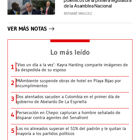
polémicos de la primera legislatura
de la Asamblea Nacional
BERNABÉ YANGÜEZ
VER MÁS NOTAS
Lo más leído
‘Vivo un día a la vez’: Kayra Harding comparte imágenes de
1
la despedida de su esposo
MiAmbiente suspende obras de hotel en Playa Bijao por
2
incumplimientos
Dos atentados sacuden a Colombia en el primer día de
3
gobierno de Abelardo De La Espriella
Persecución en Chepo: capturan a hombre señalado de
4
disparar contra agentes del Senafront
Los no alineados superan el 51% del padrón y le quitan la
5
mayoría a los partidos políticos