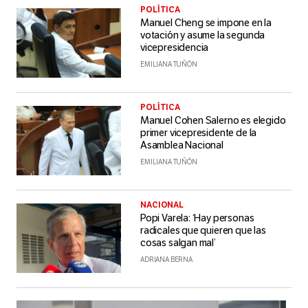
POLÍTICA
Manuel Cheng se impone en la
votación y asume la segunda
vicepresidencia
EMILIANA TUÑÓN
POLÍTICA
Manuel Cohen Salerno es elegido
primer vicepresidente de la
Asamblea Nacional
EMILIANA TUÑÓN
NACIONAL
Popi Varela: ‘Hay personas
radicales que quieren que las
cosas salgan mal’
ADRIANA BERNA