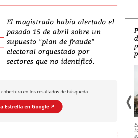
El magistrado había alertado el
Video: Lula lanza su
P
pasado 15 de abril sobre un
candidatura con
d
supuesto "plan de fraude"
promesas de inversión
p
electoral orquestado por
en defensa, educación y
p
sectores que no identificó.
tierras raras
 cobertura en los resultados de búsqueda.
a Estrella en Google ↗️
E
l
Entre recuerdos y escuetas
a
referencias hacia sus adversarios, el