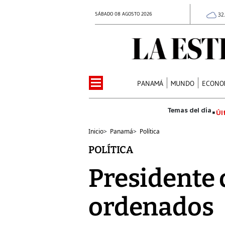
SÁBADO 08 AGOSTO 2026
32
PANAMÁ
MUNDO
ECONO
Úl
Inicio
>
Panamá
>
Política
POLÍTICA
Presidente 
ordenados