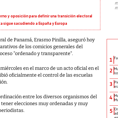
m
presidente de Brasil, Luiz Inácio Lula
m
da Silva, oficializó este domingo su
candidatura
...
no y oposición para definir una transición electoral
ta sigue sacudiendo a España y Europa
oral de Panamá, Erasmo Pinilla, aseguró hoy
rativos de los comicios generales del
ceso "ordenado y transparente".
Fa
1
 miércoles en el marco de un acto oficial en el
Mu
2
lo
ibió oficialmente el control de las escuelas
ión.
Pi
3
es
Mu
ordinación entre los diversos organismos del
4
Mu
 a tener elecciones muy ordenadas y muy
Or
periodistas.
5
ad
en