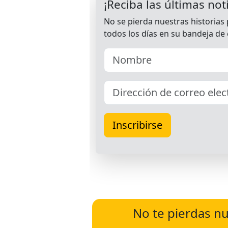
No te pierdas nu