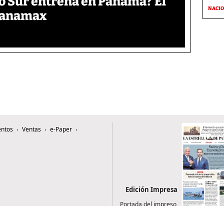
o Sur entrena en Panamá? El
NACI
 Panamax
ntos
Ventas
e-Paper
Edición Impresa
Portada del impreso
del 8 de agosto de
2026
0507, Zona 4