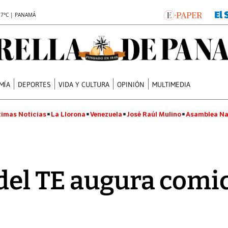
.7°C | PANAMÁ
MÍA
DEPORTES
VIDA Y CULTURA
OPINIÓN
MULTIMEDIA
timas Noticias
La Llorona
Venezuela
José Raúl Mulino
Asamblea Na
del TE augura comi