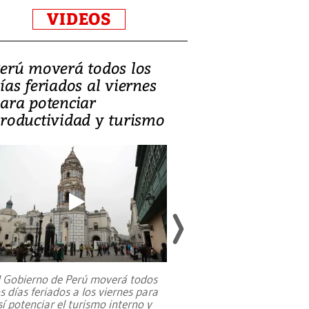
VIDEOS
erú moverá todos los
Video, Catalin
ías feriados al viernes
‘Si la gente el
ara potenciar
criminales, la
roductividad y turismo
sociedades de
suicidarse’
l Gobierno de Perú moverá todos
os días feriados a los viernes para
La exmagistrada co
sí potenciar el turismo interno y
sobre el rol de contr