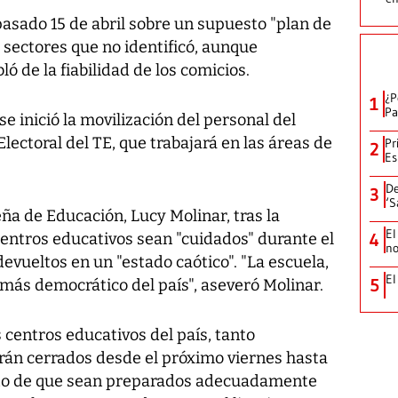
pasado 15 de abril sobre un supuesto "plan de
 sectores que no identificó, aunque
ó de la fiabilidad de los comicios.
¿P
1
Pa
e inició la movilización del personal del
ctoral del TE, que trabajará en las áreas de
Pr
2
Es
De
3
‘S
ña de Educación, Lucy Molinar, tras la
El
centros educativos sean "cuidados" durante el
4
no
evueltos en un "estado caótico". "La escuela,
El
5
r más democrático del país", aseveró Molinar.
centros educativos del país, tanto
arán cerrados desde el próximo viernes hasta
jeto de que sean preparados adecuadamente