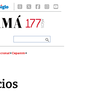
cional
Cepanim
cios