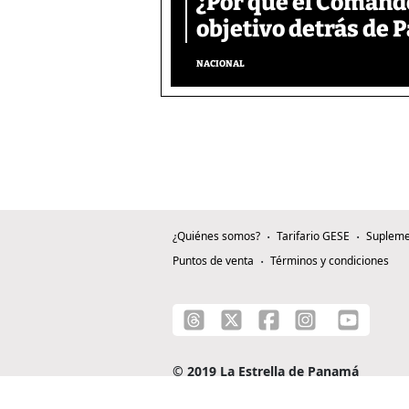
¿Por qué el Comand
objetivo detrás de
NACIONAL
¿Quiénes somos?
Tarifario GESE
Supleme
Puntos de venta
Términos y condiciones
© 2019 La Estrella de Panamá
C/ Alejandro A. Duque G. - Apartado 0815-0