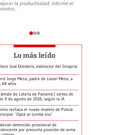
ejorar la productividad, informó el
periodismo, el derech
inistro
...
reformas constitucio
desafíos de nuevas t
Lo más leído
llece José Donderis, exdirector del Sinaproc
rió Jorge Messi, padre de Lionel Messi, a
s 68 años
rámide de Lotería de Panamá | sorteo de
te 9 de agosto de 2026, según la IA
lino rechaza el nuevo modelo de Policía
nicipal: ‘Ojalá se tumbe eso’
denan detención provisional de
olescente por presunta posesión de arma
 colegio