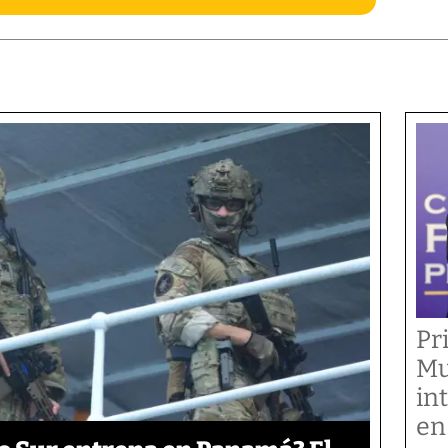
Pr
Mu
in
en