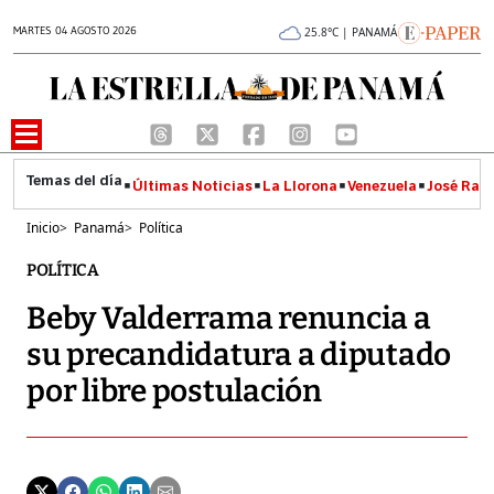
MARTES 04 AGOSTO 2026
25.8°C | PANAMÁ
Últimas Noticias
La Llorona
Venezuela
José Raúl
Inicio
>
Panamá
>
Política
POLÍTICA
Beby Valderrama renuncia a
su precandidatura a diputado
por libre postulación