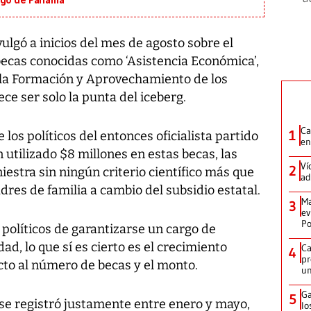
igo de Panamá’
ulgó a inicios del mes de agosto sobre el
 becas conocidas como ‘Asistencia Económica’,
a la Formación y Aprovechamiento de los
e ser solo la punta del iceberg.
Ca
1
 los políticos del entonces oficialista partido
en
utilizado $8 millones en estas becas, las
Ví
2
niestra sin ningún criterio científico más que
ad
dres de familia a cambio del subsidio estatal.
Ma
3
ev
Po
políticos de garantizarse un cargo de
ad, lo que sí es cierto es el crecimiento
Ca
4
pr
to al número de becas y el monto.
un
Ga
5
 se registró justamente entre enero y mayo,
lo