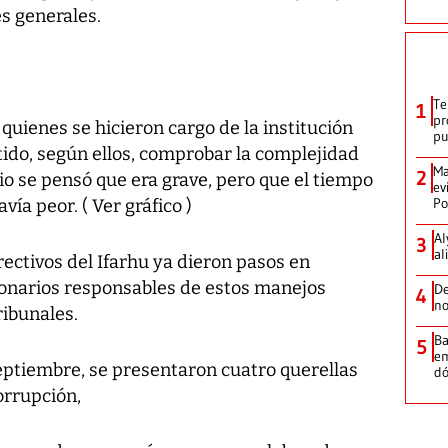
es generales.
Te
1
pr
quienes se hicieron cargo de la institución
p
tido, según ellos, comprobar la complejidad
Ma
2
pio se pensó que era grave, pero que el tiempo
ev
Po
ía peor. ( Ver gráfico )
Al
3
al
irectivos del Ifarhu ya dieron pasos en
ionarios responsables de estos manejos
De
4
no
ribunales.
Ba
5
em
septiembre, se presentaron cuatro querellas
dó
orrupción,