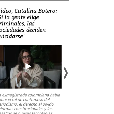
ideo, Catalina Botero:
Video: Lula la
Si la gente elige
candidatura 
riminales, las
promesas de i
ociedades deciden
en defensa, ed
uicidarse’
tierras raras
a exmagistrada colombiana habla
Entre recuerdos y es
obre el rol de contrapeso del
referencias hacia sus
eriodismo, el derecho al olvido,
presidente de Brasil,
eformas constitucionales y los
da Silva, oficializó 
esafíos de nuevas tecnologías
...
candidatura
...