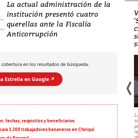
La actual administración de la
Video, Japón: Terremoto
V
institución presentó cuatro
deja heridos y graves
‘
querellas ante la Fiscalía
daños en Kumamoto
c
Anticorrupción
s
s
 cobertura en los resultados de búsqueda.
a Estrella en Google ↗️
Un fuerte terremoto de magnitud
7,1 se registró este martes 28 de
julio en la prefectura de Kumamoto,
L
al sur de Japón, provocando una
s
n: fechas, requisitos y beneficiarios
emergencia de gran
...
p
ara 1,300 trabajadores bananeros en Chiriquí
r
d