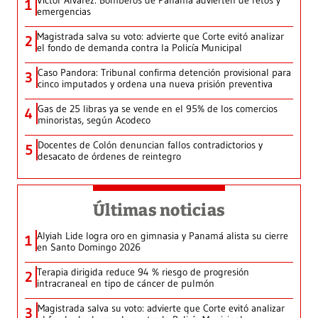
Víctor Álvarez: Bomberos de Panamá advierten de retos y
1
emergencias
Magistrada salva su voto: advierte que Corte evitó analizar
2
el fondo de demanda contra la Policía Municipal
Caso Pandora: Tribunal confirma detención provisional para
3
cinco imputados y ordena una nueva prisión preventiva
Gas de 25 libras ya se vende en el 95% de los comercios
4
minoristas, según Acodeco
Docentes de Colón denuncian fallos contradictorios y
5
desacato de órdenes de reintegro
Últimas noticias
Alyiah Lide logra oro en gimnasia y Panamá alista su cierre
1
en Santo Domingo 2026
Terapia dirigida reduce 94 % riesgo de progresión
2
intracraneal en tipo de cáncer de pulmón
Magistrada salva su voto: advierte que Corte evitó analizar
3