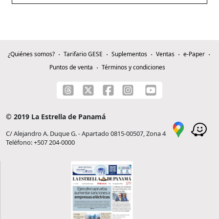
¿Quiénes somos?
Tarifario GESE
Suplementos
Ventas
e-Paper
Puntos de venta
Términos y condiciones
© 2019 La Estrella de Panamá
C/ Alejandro A. Duque G. - Apartado 0815-00507, Zona 4
Teléfono: +507 204-0000