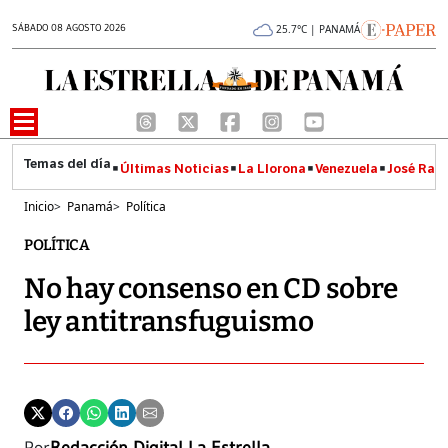
SÁBADO 08 AGOSTO 2026
25.7°C | PANAMÁ
Últimas Noticias
La Llorona
Venezuela
José Raúl
Inicio
>
Panamá
>
Política
POLÍTICA
No hay consenso en CD sobre
ley antitransfuguismo