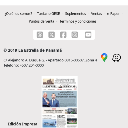
¿Quiénes somos?
Tarifario GESE
Suplementos
Ventas
e-Paper
Puntos de venta
Términos y condiciones
© 2019 La Estrella de Panamá
C/ Alejandro A. Duque G. - Apartado 0815-00507, Zona 4
Teléfono: +507 204-0000
Edición Impresa