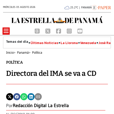
MIÉRCOLES 05 AGOSTO 2026
25.2°C | PANAMÁ
Últimas Noticias
La Llorona
Venezuela
José Raúl
Inicio
>
Panamá
>
Política
POLÍTICA
Directora del IMA se va a CD
Por
Redacción Digital La Estrella