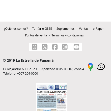
¿Quiénes somos?
Tarifario GESE
Suplementos
Ventas
e-Paper
Puntos de venta
Términos y condiciones
© 2019 La Estrella de Panamá
C/ Alejandro A. Duque G. - Apartado 0815-00507, Zona 4
Teléfono: +507 204-0000