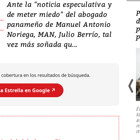
Ante la "noticia especulativa y
Video: Lula lanza su
P
de meter miedo" del abogado
candidatura con
d
panameño de Manuel Antonio
promesas de inversión
p
Noriega, MAN, Julio Berrío, tal
en defensa, educación y
p
vez más soñada qu...
tierras raras
 cobertura en los resultados de búsqueda.
a Estrella en Google ↗️
E
l
Entre recuerdos y escuetas
a
referencias hacia sus adversarios, el
m
presidente de Brasil, Luiz Inácio Lula
m
da Silva, oficializó este domingo su
candidatura
...