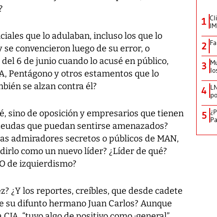
?
Cl
1
IM
iciales que lo adulaban, incluso los que lo
Fa
2
 se convencieron luego de su error, o
 del 6 de junio cuando lo acusé en público,
Mu
3
lo
CIA, Pentágono y otros estamentos que lo
bién se alzan contra él?
LN
4
po
¿P
dé, sino de oposición y empresarios que tienen
5
Pa
deudas que puedan sentirse amenazados?
tas admiradores secretos o públicos de MAN,
dirlo como un nuevo líder? ¿Líder de qué?
¿O de izquierdismo?
? ¿Y los reportes, creíbles, que desde cadete
 de su difunto hermano Juan Carlos? Aunque
CIA, “tuvo algo de positivo como ·general”