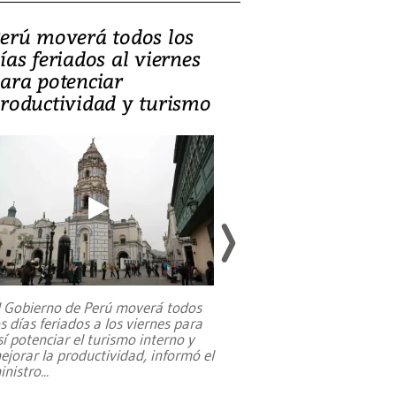
erú moverá todos los
Video, Catalin
ías feriados al viernes
‘Si la gente el
ara potenciar
criminales, la
roductividad y turismo
sociedades de
suicidarse’
l Gobierno de Perú moverá todos
os días feriados a los viernes para
La exmagistrada co
sí potenciar el turismo interno y
sobre el rol de contr
ejorar la productividad, informó el
periodismo, el derech
inistro
...
reformas constitucio
desafíos de nuevas t