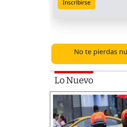
No te pierdas nu
Lo Nuevo