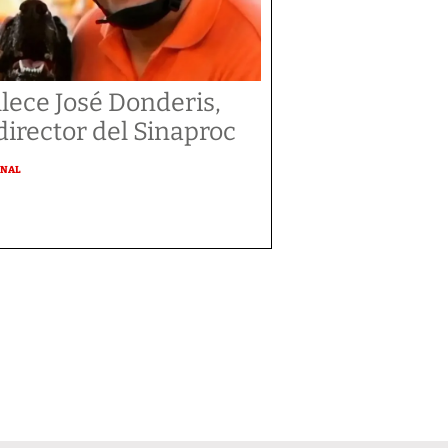
llece José Donderis,
director del Sinaproc
ONAL