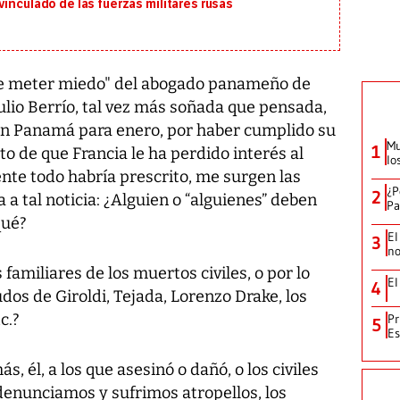
inculado de las fuerzas militares rusas
 de meter miedo" del abogado panameño de
lio Berrío, tal vez más soñada que pensada,
r en Panamá para enero, por haber cumplido su
Mu
1
o de que Francia le ha perdido interés al
lo
te todo habría prescrito, me surgen las
¿P
2
 a tal noticia: ¿Alguien o “alguienes” deben
Pa
qué?
El
3
no
familiares de los muertos civiles, o por lo
El
4
dos de Giroldi, Tejada, Lorenzo Drake, los
c.?
Pr
5
Es
 él, a los que asesinó o dañó, o los civiles
 denunciamos y sufrimos atropellos, los