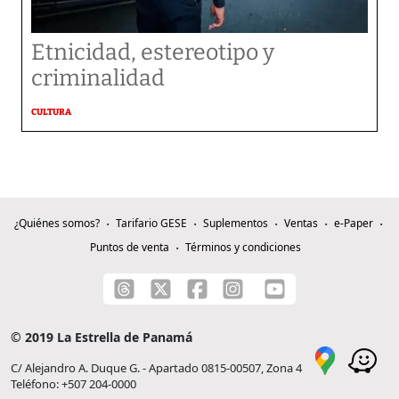
Etnicidad, estereotipo y
criminalidad
CULTURA
¿Quiénes somos?
Tarifario GESE
Suplementos
Ventas
e-Paper
Puntos de venta
Términos y condiciones
© 2019 La Estrella de Panamá
C/ Alejandro A. Duque G. - Apartado 0815-00507, Zona 4
Teléfono: +507 204-0000