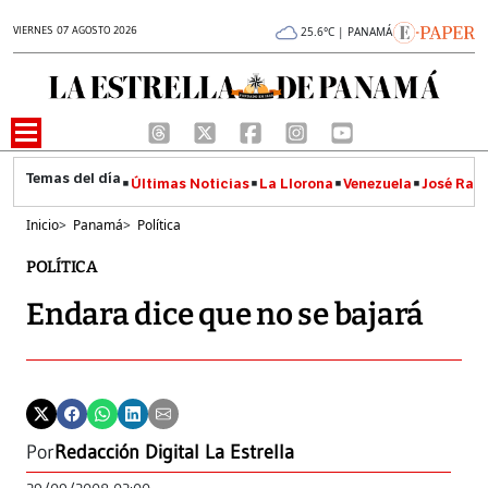
VIERNES 07 AGOSTO 2026
25.6°C | PANAMÁ
Últimas Noticias
La Llorona
Venezuela
José Raúl
Inicio
>
Panamá
>
Política
POLÍTICA
Endara dice que no se bajará
Por
Redacción Digital La Estrella