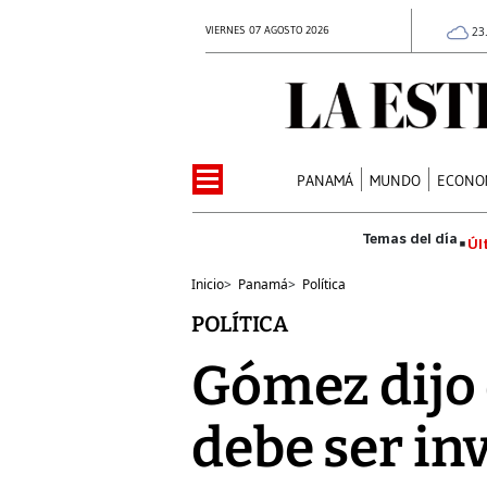
VIERNES 07 AGOSTO 2026
23
PANAMÁ
MUNDO
ECONO
Úl
Inicio
>
Panamá
>
Política
POLÍTICA
Gómez dijo 
debe ser in