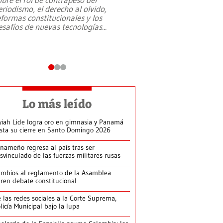
eriodismo, el derecho al olvido,
presidente de Brasil,
eformas constitucionales y los
da Silva, oficializó 
esafíos de nuevas tecnologías
...
candidatura
...
Lo más leído
yiah Lide logra oro en gimnasia y Panamá
ista su cierre en Santo Domingo 2026
nameño regresa al país tras ser
svinculado de las fuerzas militares rusas
mbios al reglamento de la Asamblea
ren debate constitucional
 las redes sociales a la Corte Suprema,
licía Municipal bajo la lupa