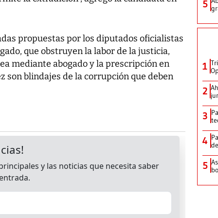
Ab
5
gr
das propuestas por los diputados oficialistas
do, que obstruyen la labor de la justicia,
nea mediante abogado y la prescripción en
Tr
1
Op
 son blindajes de la corrupción que deben
Ah
2
ju
Pa
3
te
Pa
4
de
As
5
bo