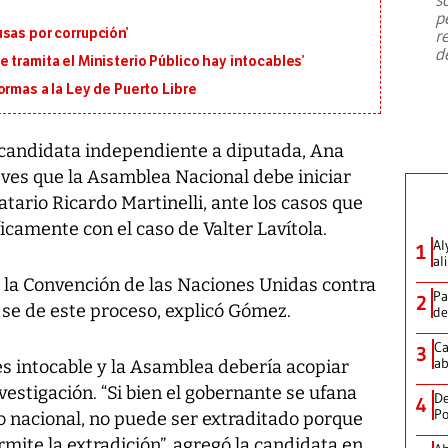
emergencia de gran
...
p
sas por corrupción’
r
d
 tramita el Ministerio Público hay intocables’
ormas a la Ley de Puerto Libre
 candidata independiente a diputada, Ana
ves que la Asamblea Nacional debe iniciar
tario Ricardo Martinelli, ante los casos que
íficamente con el caso de Valter Lavítola.
Al
1
al
la Convención de las Naciones Unidas contra
Pa
2
 se de este proceso, explicó Gómez.
de
Ca
3
ab
es intocable y la Asamblea debería acopiar
nvestigación. “Si bien el gobernante se ufana
De
4
Po
o nacional, no puede ser extraditado porque
ite la extradición”, agregó la candidata en