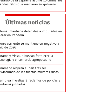
elardo de la Espriella asume Colombia: los
andes retos que marcarán su gobierno
Últimas noticias
ibunal mantiene detenidos a imputados en
eración Pandora
orro corriente se mantiene en negativo a
nio de 2026
namá y Missouri buscan fortalecer la
cnología y el comercio agropecuario
nameño regresa al país tras ser
svinculado de las fuerzas militares rusas
amblea investigará reclamos de policías y
mberos jubilados