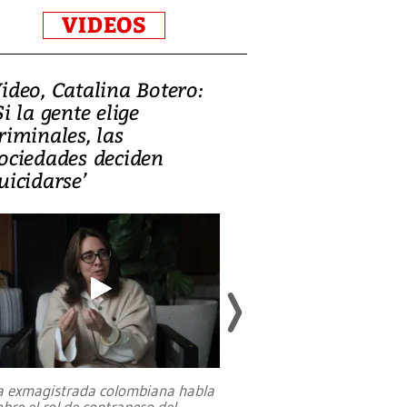
VIDEOS
ideo, Catalina Botero:
Video: Lula la
Si la gente elige
candidatura 
riminales, las
promesas de i
ociedades deciden
en defensa, ed
uicidarse’
tierras raras
a exmagistrada colombiana habla
Entre recuerdos y es
obre el rol de contrapeso del
referencias hacia sus