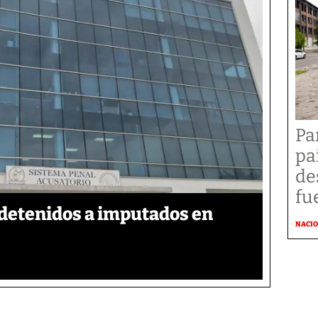
Pa
pa
de
fu
detenidos a imputados en
NACI