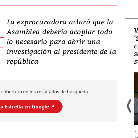
La exprocuradora aclaró que la
Video, Japón: Terremoto
V
Asamblea debería acopiar todo
deja heridos y graves
‘
lo necesario para abrir una
daños en Kumamoto
c
investigación al presidente de la
s
república
s
 cobertura en los resultados de búsqueda.
a Estrella en Google ↗️
Un fuerte terremoto de magnitud
7,1 se registró este martes 28 de
julio en la prefectura de Kumamoto,
L
al sur de Japón, provocando una
s