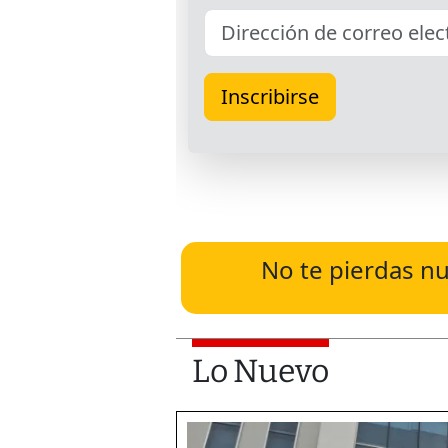
No te pierdas nu
Lo Nuevo