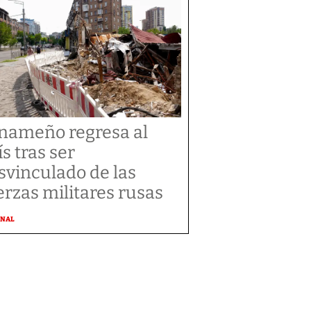
nameño regresa al
ís tras ser
svinculado de las
erzas militares rusas
ONAL