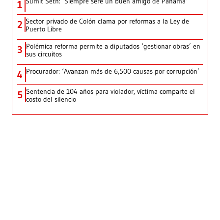
Sumit Seth: ‘Siempre seré un buen amigo de Panamá’
1
Sector privado de Colón clama por reformas a la Ley de
2
Puerto Libre
Polémica reforma permite a diputados ‘gestionar obras’ en
3
sus circuitos
Procurador: ‘Avanzan más de 6,500 causas por corrupción’
4
Sentencia de 104 años para violador, víctima comparte el
5
costo del silencio