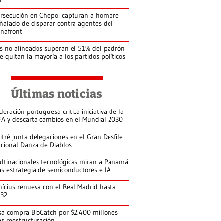
rsecución en Chepo: capturan a hombre
ñalado de disparar contra agentes del
nafront
s no alineados superan el 51% del padrón
le quitan la mayoría a los partidos políticos
Últimas noticias
deración portuguesa critica iniciativa de la
FA y descarta cambios en el Mundial 2030
itré junta delegaciones en el Gran Desfile
cional Danza de Diablos
ltinacionales tecnológicas miran a Panamá
as estrategia de semiconductores e IA
nícius renueva con el Real Madrid hasta
032
sa compra BioCatch por $2.400 millones
as reestructuración