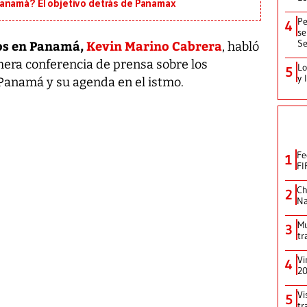
Panamá? El objetivo detrás de Panamax
Pe
4
se
Se
os en Panamá,
Kevin Marino Cabrera
, habló
mera conferencia de prensa sobre los
Lo
5
y 
Panamá y su agenda en el istmo.
Fe
1
FI
Ch
2
Na
Mu
3
tr
Vi
4
2
Vi
5
tr