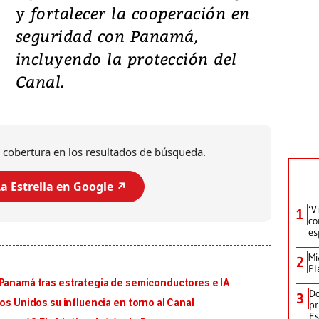
y fortalecer la cooperación en
seguridad con Panamá,
incluyendo la protección del
Canal.
 cobertura en los resultados de búsqueda.
a Estrella en Google ↗️
‘V
1
co
es
Mi
2
Pl
 Panamá tras estrategia de semiconductores e IA
Do
3
os Unidos su influencia en torno al Canal
pr
Es