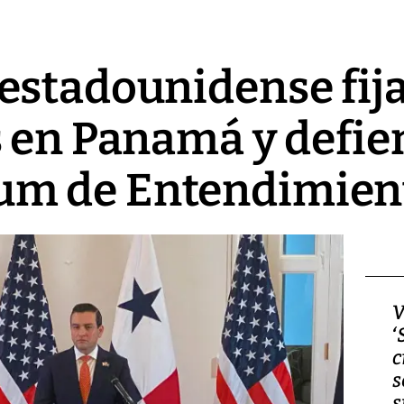
estadounidense fij
 en Panamá y defie
m de Entendimien
Video, Japón: Terremoto
V
deja heridos y graves
‘
daños en Kumamoto
c
s
s