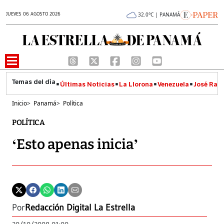
JUEVES 06 AGOSTO 2026
32.0°C | PANAMÁ
Últimas Noticias
La Llorona
Venezuela
José Raúl
Inicio
>
Panamá
>
Política
POLÍTICA
‘Esto apenas inicia’
Por
Redacción Digital La Estrella