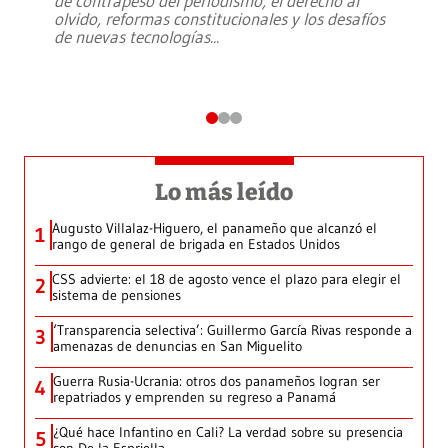
de contrapeso del periodismo, el derecho al
olvido, reformas constitucionales y los desafíos
de nuevas tecnologías
...
Lo más leído
Augusto Villalaz-Higuero, el panameño que alcanzó el
1
rango de general de brigada en Estados Unidos
CSS advierte: el 18 de agosto vence el plazo para elegir el
2
sistema de pensiones
‘Transparencia selectiva’: Guillermo García Rivas responde a
3
amenazas de denuncias en San Miguelito
Guerra Rusia-Ucrania: otros dos panameños logran ser
4
repatriados y emprenden su regreso a Panamá
¿Qué hace Infantino en Cali? La verdad sobre su presencia
5