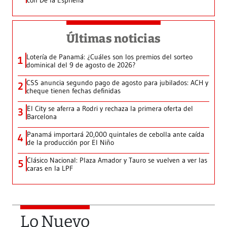
con De la Espriella
Últimas noticias
Lotería de Panamá: ¿Cuáles son los premios del sorteo
1
dominical del 9 de agosto de 2026?
CSS anuncia segundo pago de agosto para jubilados: ACH y
2
cheque tienen fechas definidas
El City se aferra a Rodri y rechaza la primera oferta del
3
Barcelona
Panamá importará 20,000 quintales de cebolla ante caída
4
de la producción por El Niño
Clásico Nacional: Plaza Amador y Tauro se vuelven a ver las
5
caras en la LPF
Lo Nuevo