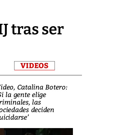
J tras ser
VIDEOS
ideo, Catalina Botero:
Video: Lula la
Si la gente elige
candidatura 
riminales, las
promesas de i
ociedades deciden
en defensa, ed
uicidarse’
tierras raras