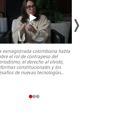
a exmagistrada colombiana habla
Entre recuerdos y es
obre el rol de contrapeso del
referencias hacia sus
eriodismo, el derecho al olvido,
presidente de Brasil,
eformas constitucionales y los
da Silva, oficializó 
esafíos de nuevas tecnologías
...
candidatura
...