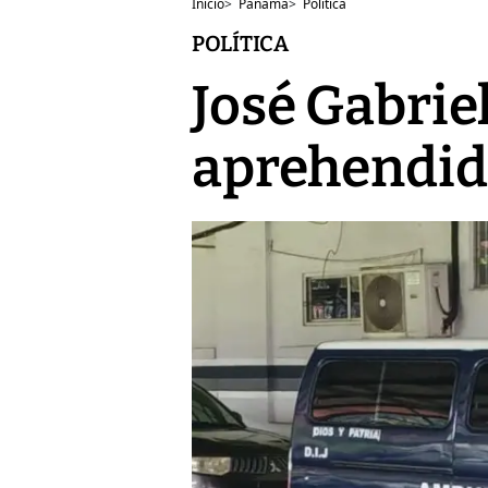
Inicio
>
Panamá
>
Política
POLÍTICA
José Gabriel
aprehendid