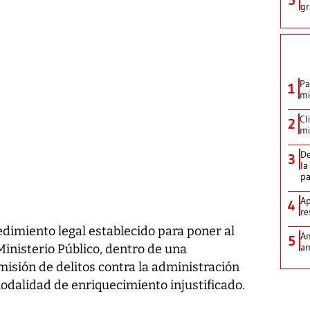
gr
Pa
1
mi
Cl
2
mi
De
3
la
p
Ap
4
re
edimiento legal establecido para poner al
Am
5
am
inisterio Público, dentro de una
misión de delitos contra la administración
odalidad de enriquecimiento injustificado.