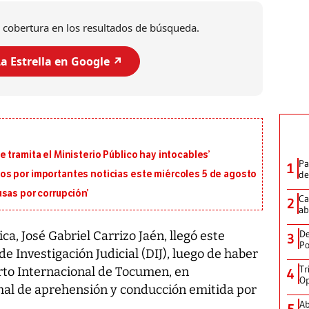
 cobertura en los resultados de búsqueda.
a Estrella en Google ↗️
 tramita el Ministerio Público hay intocables’
Pa
1
de
s por importantes noticias este miércoles 5 de agosto
sas por corrupción’
Ca
2
ab
De
ca, José Gabriel Carrizo Jaén, llegó este
3
Po
de Investigación Judicial (DIJ), luego de haber
Tr
rto Internacional de Tocumen, en
4
Op
al de aprehensión y conducción emitida por
Ab
5