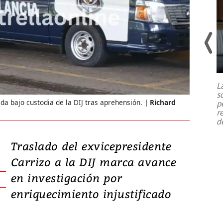
Un fuerte terremoto de magnitud
7,1 se registró este martes 28 de
julio en la prefectura de Kumamoto,
L
al sur de Japón, provocando una
s
emergencia de gran
...
da bajo custodia de la DIJ tras aprehensión.
Richard
p
r
d
Traslado del exvicepresidente
Carrizo a la DIJ marca avance
en investigación por
enriquecimiento injustificado