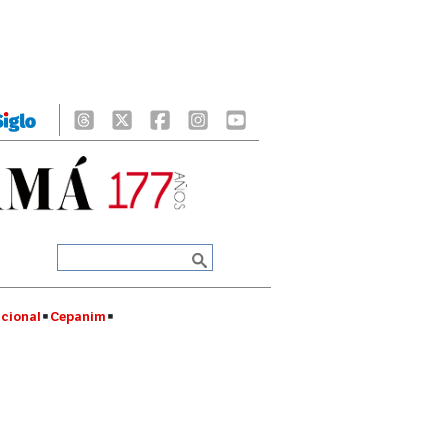
cional
Cepanim