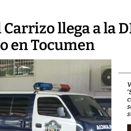
 Carrizo llega a la DI
o en Tocumen
Video, Japón: Terremoto
V
deja heridos y graves
‘
daños en Kumamoto
c
s
s