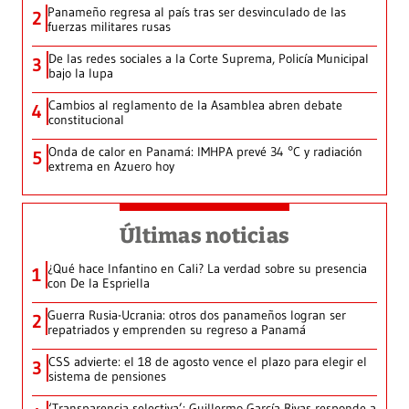
Panameño regresa al país tras ser desvinculado de las
2
fuerzas militares rusas
De las redes sociales a la Corte Suprema, Policía Municipal
3
bajo la lupa
Cambios al reglamento de la Asamblea abren debate
4
constitucional
Onda de calor en Panamá: IMHPA prevé 34 °C y radiación
5
extrema en Azuero hoy
Últimas noticias
¿Qué hace Infantino en Cali? La verdad sobre su presencia
1
con De la Espriella
Guerra Rusia-Ucrania: otros dos panameños logran ser
2
repatriados y emprenden su regreso a Panamá
CSS advierte: el 18 de agosto vence el plazo para elegir el
3
sistema de pensiones
‘Transparencia selectiva’: Guillermo García Rivas responde a