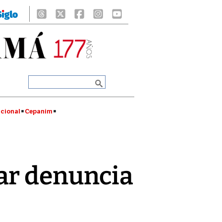
cional
Cepanim
ar denuncia