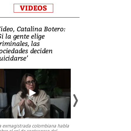
VIDEOS
ideo, Catalina Botero:
Video: Lula la
Si la gente elige
candidatura 
riminales, las
promesas de i
ociedades deciden
en defensa, ed
uicidarse’
tierras raras
a exmagistrada colombiana habla
Entre recuerdos y es
obre el rol de contrapeso del
referencias hacia sus