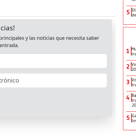
DI
5
de
Mu
1
tr
Vi
2
20
Vi
3
tr
Ba
4
tr
2
Ga
5
lo