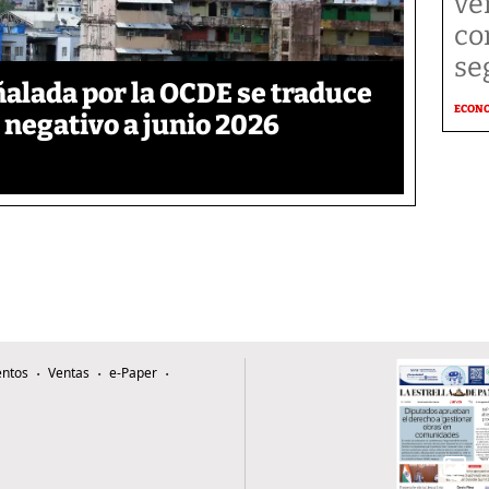
ve
co
se
ñalada por la OCDE se traduce
ECON
 negativo a junio 2026
ntos
Ventas
e-Paper