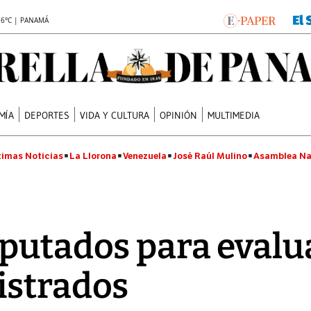
.6°C | PANAMÁ
MÍA
DEPORTES
VIDA Y CULTURA
OPINIÓN
MULTIMEDIA
timas Noticias
La Llorona
Venezuela
José Raúl Mulino
Asamblea Na
putados para evalu
istrados