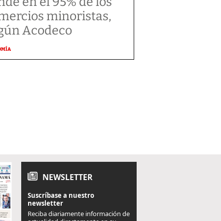
nde en el 95% de los
mercios minoristas,
gún Acodeco
OMÍA
NEWSLETTER
Suscríbase a nuestro
newsletter
Reciba diariamente información de