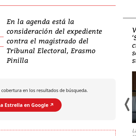
En la agenda está la
Video, Japón: Terremoto
V
consideración del expediente
deja heridos y graves
‘
contra el magistrado del
daños en Kumamoto
c
Tribunal Electoral, Erasmo
s
Pinilla
s
 cobertura en los resultados de búsqueda.
a Estrella en Google ↗️
Un fuerte terremoto de magnitud
7,1 se registró este martes 28 de
julio en la prefectura de Kumamoto,
L
al sur de Japón, provocando una
s