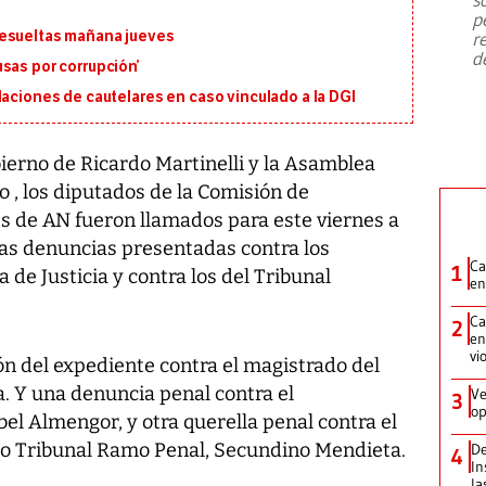
emergencia de gran
...
p
resueltas mañana jueves
r
d
sas por corrupción’
laciones de cautelares en caso vinculado a la DGI
bierno de Ricardo Martinelli y la Asamblea
 , los diputados de la Comisión de
es de AN fueron llamados para este viernes a
las denuncias presentadas contra los
Ca
1
de Justicia y contra los del Tribunal
en
Ca
2
en
vi
ón del expediente contra el magistrado del
a. Y una denuncia penal contra el
Ve
3
op
bel Almengor, y otra querella penal contra el
o Tribunal Ramo Penal, Secundino Mendieta.
De
4
In
la