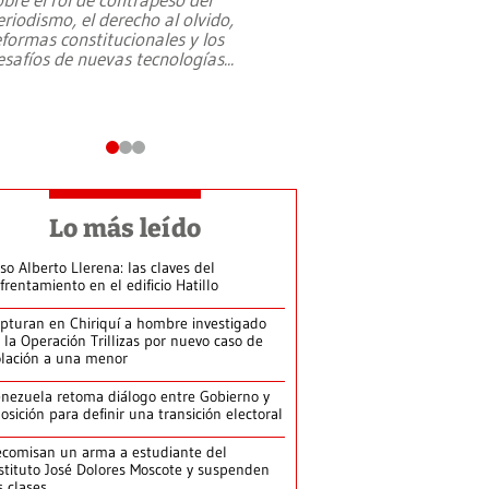
eriodismo, el derecho al olvido,
presidente de Brasil,
eformas constitucionales y los
da Silva, oficializó 
esafíos de nuevas tecnologías
...
candidatura
...
Lo más leído
so Alberto Llerena: las claves del
frentamiento en el edificio Hatillo
pturan en Chiriquí a hombre investigado
 la Operación Trillizas por nuevo caso de
olación a una menor
nezuela retoma diálogo entre Gobierno y
osición para definir una transición electoral
comisan un arma a estudiante del
stituto José Dolores Moscote y suspenden
s clases