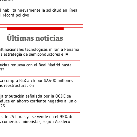
J habilita nuevamente la solicitud en línea
l récord policivo
Últimas noticias
ltinacionales tecnológicas miran a Panamá
as estrategia de semiconductores e IA
nícius renueva con el Real Madrid hasta
32
sa compra BioCatch por $2.400 millones
as reestructuración
ja tributación señalada por la OCDE se
aduce en ahorro corriente negativo a junio
026
s de 25 libras ya se vende en el 95% de
s comercios minoristas, según Acodeco