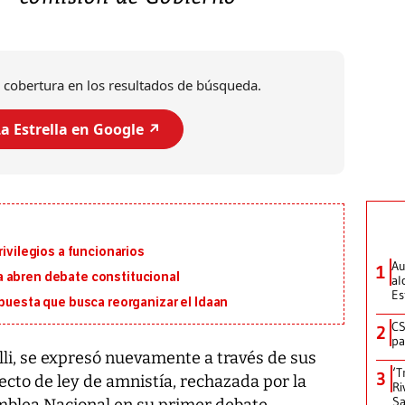
 cobertura en los resultados de búsqueda.
a Estrella en Google ↗️
rivilegios a funcionarios
Au
1
 abren debate constitucional
al
Es
opuesta que busca reorganizar el Idaan
CS
2
pa
lli, se expresó nuevamente a través de sus
‘T
3
ecto de ley de amnistía, rechazada por la
Ri
Sa
mblea Nacional en su primer debate.