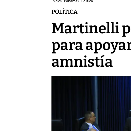
Inicio
>
Panamá
>
Política
POLÍTICA
Martinelli 
para apoyar
amnistía