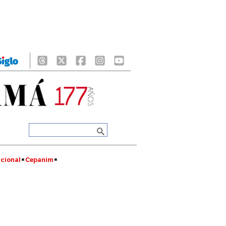
cional
Cepanim