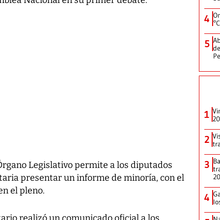
On
4
°C
Ab
5
de
Pe
Vi
1
20
Vi
2
tr
Ba
3
Órgano Legislativo permite a los diputados
tr
2
taria presentar un informe de minoría, con el
en el pleno.
Ga
4
lo
ario realizó un comunicado oficial a los
Na