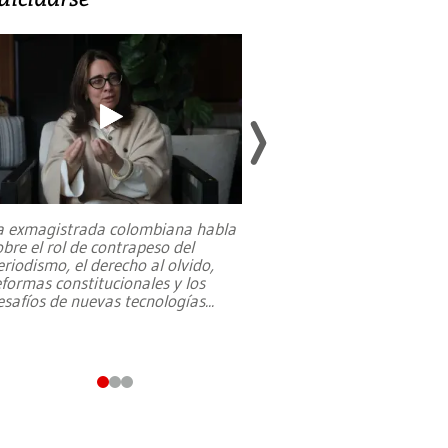
a exmagistrada colombiana habla
Entre recuerdos y es
obre el rol de contrapeso del
referencias hacia sus
eriodismo, el derecho al olvido,
presidente de Brasil,
eformas constitucionales y los
da Silva, oficializó 
esafíos de nuevas tecnologías
...
candidatura
...