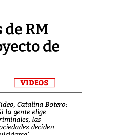
s de RM
oyecto de
VIDEOS
ideo, Catalina Botero:
Video: Lula la
Si la gente elige
candidatura 
riminales, las
promesas de i
ociedades deciden
en defensa, ed
uicidarse’
tierras raras