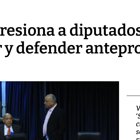
presiona a diputado
 y defender antepr
Video, Japón: Terremoto
V
deja heridos y graves
‘
daños en Kumamoto
c
s
s