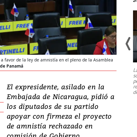
Un fuerte terremoto de magnitud
7,1 se registró este martes 28 de
r a favor de la ley de amnistía en el pleno de la Asamblea
julio en la prefectura de Kumamoto,
a de Panamá
L
al sur de Japón, provocando una
s
emergencia de gran
...
p
El expresidente, asilado en la
r
d
Embajada de Nicaragua, pidió a
los diputados de su partido
apoyar con firmeza el proyecto
de amnistía rechazado en
comisión de Gobierno