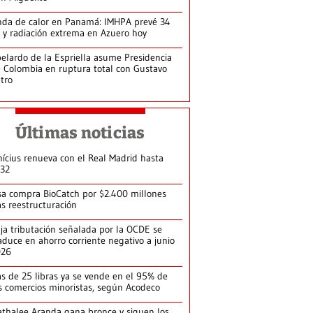
da de calor en Panamá: IMHPA prevé 34
 y radiación extrema en Azuero hoy
elardo de la Espriella asume Presidencia
 Colombia en ruptura total con Gustavo
tro
Últimas noticias
nícius renueva con el Real Madrid hasta
32
sa compra BioCatch por $2.400 millones
as reestructuración
ja tributación señalada por la OCDE se
aduce en ahorro corriente negativo a junio
026
s de 25 libras ya se vende en el 95% de
s comercios minoristas, según Acodeco
thalee Aranda gana bronce y siguen los