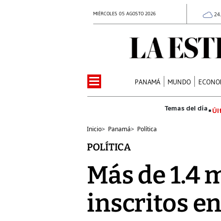
MIÉRCOLES 05 AGOSTO 2026
24
PANAMÁ
MUNDO
ECONO
Úl
Inicio
>
Panamá
>
Política
POLÍTICA
Más de 1.4
inscritos en