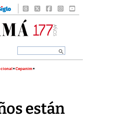
cional
Cepanim
̃os están