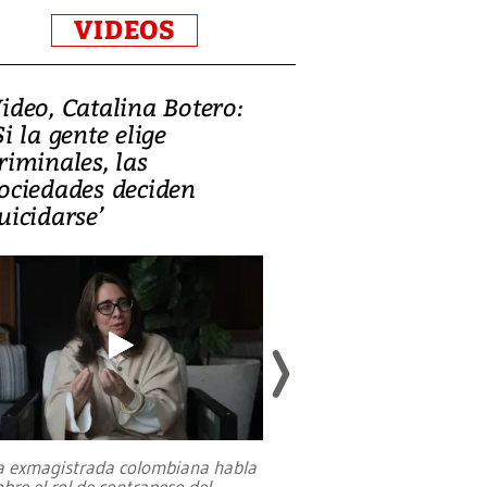
VIDEOS
ideo, Catalina Botero:
Video: Lula la
Si la gente elige
candidatura 
riminales, las
promesas de i
ociedades deciden
en defensa, ed
uicidarse’
tierras raras
a exmagistrada colombiana habla
Entre recuerdos y es
obre el rol de contrapeso del
referencias hacia sus