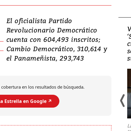
El oficialista Partido
Video, Japón: Terremoto
V
Revolucionario Democrático
deja heridos y graves
‘
cuenta con 604,493 inscritos;
daños en Kumamoto
c
Cambio Democrático, 310,614 y
s
el Panameñista, 293,743
s
 cobertura en los resultados de búsqueda.
a Estrella en Google ↗️
Un fuerte terremoto de magnitud
7,1 se registró este martes 28 de
julio en la prefectura de Kumamoto,
L
al sur de Japón, provocando una
s