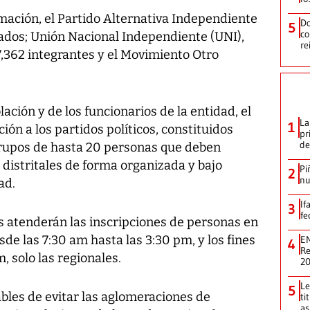
ormación, el Partido Alternativa Independiente
Do
5
co
liados; Unión Nacional Independiente (UNI),
re
7,362 integrantes y el Movimiento Otro
lación y de los funcionarios de la entidad, el
La
1
ción a los partidos políticos, constituidos
pr
de
grupos de hasta 20 personas que deben
 distritales de forma organizada y bajo
Pi
2
nu
ad.
If
3
fe
es atenderán las inscripciones de personas en
sde las 7:30 am hasta las 3:30 pm, y los fines
EN
4
Re
 solo las regionales.
2
Le
5
ables de evitar las aglomeraciones de
ti
as