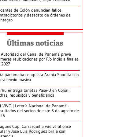
centes de Colón denuncian fallos
ntradictorios y desacato de órdenes de
integro
Últimas noticias
 Autoridad del Canal de Panamá prevé
imeras reubicaciones por Río Indio a finales
 2027
ña panameña conquista Arabia Saudita con
evo envío masivo
arhu entrega tarjetas Pase-U en Colón:
chas, requisitos y beneficiarios
 VIVO | Lotería Nacional de Panamá -
sultados del sorteo de este 5 de agosto de
026
agues Cup: Carrasquilla vuelve al once
tular y José Luis Rodríguez brilla con
istencia