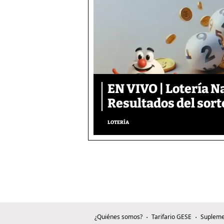
EN VIVO | Lotería N
Resultados del sort
LOTERÍA
¿Quiénes somos?
Tarifario GESE
Supleme