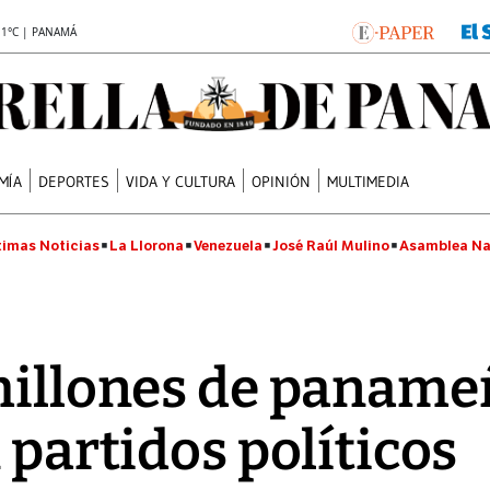
.1°C | PANAMÁ
MÍA
DEPORTES
VIDA Y CULTURA
OPINIÓN
MULTIMEDIA
timas Noticias
La Llorona
Venezuela
José Raúl Mulino
Asamblea Na
 millones de panamen
 partidos políticos