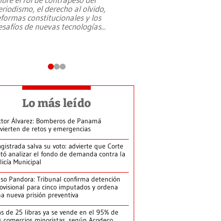
eriodismo, el derecho al olvido,
presidente de Brasil,
eformas constitucionales y los
da Silva, oficializó 
esafíos de nuevas tecnologías
...
candidatura
...
Lo más leído
ctor Álvarez: Bomberos de Panamá
vierten de retos y emergencias
gistrada salva su voto: advierte que Corte
itó analizar el fondo de demanda contra la
licía Municipal
so Pandora: Tribunal confirma detención
ovisional para cinco imputados y ordena
a nueva prisión preventiva
s de 25 libras ya se vende en el 95% de
s comercios minoristas, según Acodeco