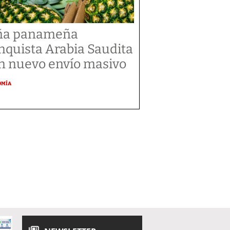
ña panameña
nquista Arabia Saudita
n nuevo envío masivo
OMÍA