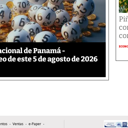
Pi
co
co
ECON
acional de Panamá -
eo de este 5 de agosto de 2026
ntos
Ventas
e-Paper