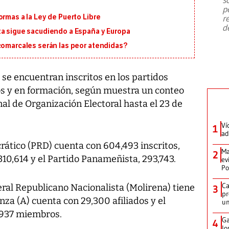
emergencia de gran
...
p
ormas a la Ley de Puerto Libre
r
d
ta sigue sacudiendo a España y Europa
 comarcales serán las peor atendidas?
se encuentran inscritos en los partidos
dos y en formación, según muestra un conteo
nal de Organización Electoral hasta el 23 de
Ví
1
ad
rático (PRD) cuenta con 604,493 inscritos,
Ma
2
10,614 y el Partido Panameñista, 293,743.
ev
Po
Ca
ral Republicano Nacionalista (Molirena) tiene
3
pr
nza (A) cuenta con 29,300 afiliados y el
un
2,937 miembros.
Ga
4
lo