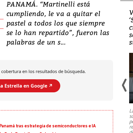
PANAMÁ. “Martinelli está
Video, Japón: Terremoto
V
cumpliendo, le va a quitar el
deja heridos y graves
‘
pastel a todos los que siempre
daños en Kumamoto
c
se lo han repartido”, fueron las
s
palabras de un s...
s
 cobertura en los resultados de búsqueda.
a Estrella en Google ↗️
Un fuerte terremoto de magnitud
7,1 se registró este martes 28 de
julio en la prefectura de Kumamoto,
L
al sur de Japón, provocando una
s
emergencia de gran
...
p
 Panamá tras estrategia de semiconductores e IA
r
d