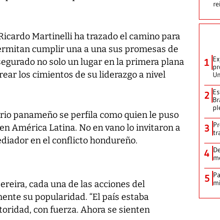
re
Ricardo Martinelli ha trazado el camino para
permitan cumplir una a una sus promesas de
Ex
segurado no solo un lugar en la primera plana
1
pr
ear los cimientos de su liderazgo a nivel
Un
Es
2
Br
pl
ario panameño se perfila como quien le puso
Pr
 en América Latina. No en vano lo invitaron a
3
tr
diador en el conflicto hondureño.
De
4
me
Pa
5
mi
Pereira, cada una de las acciones del
te su popularidad. “El país estaba
oridad, con fuerza. Ahora se sienten