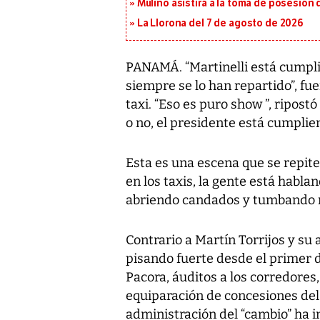
Mulino asistirá a la toma de posesión 
La Llorona del 7 de agosto de 2026
PANAMÁ. “Martinelli está cumplien
siempre se lo han repartido”, fu
taxi. “Eso es puro show ”, ripost
o no, el presidente está cumplien
Esta es una escena que se repite 
en los taxis, la gente está hablan
abriendo candados y tumbando 
Contrario a Martín Torrijos y su
pisando fuerte desde el primer 
Pacora, áuditos a los corredores,
equiparación de concesiones del 
administración del “cambio” ha 