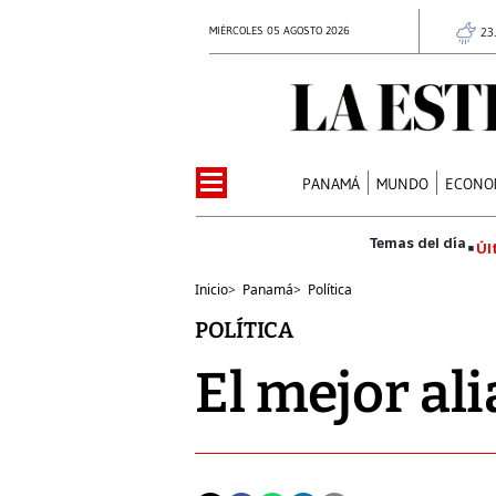
MIÉRCOLES 05 AGOSTO 2026
23
PANAMÁ
MUNDO
ECONO
Úl
Inicio
>
Panamá
>
Política
POLÍTICA
El mejor al