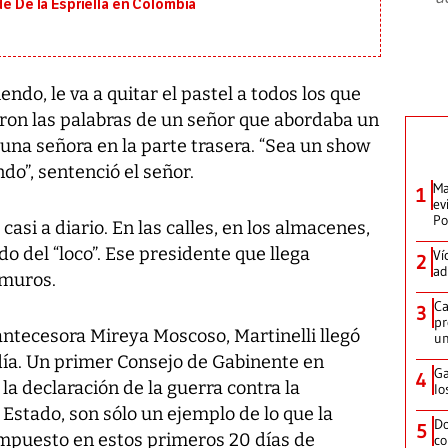
de De la Espriella en Colombia
do, le va a quitar el pastel a todos los que
eron las palabras de un señor que abordaba un
ó una señora en la parte trasera. “Sea un show
do”, sentenció el señor.
Ma
1
ev
Po
casi a diario. En las calles, en los almacenes,
do del “loco”. Ese presidente que llega
Ví
2
ad
muros.
Ca
3
pr
 antecesora Mireya Moscoso, Martinelli llegó
un
día. Un primer Consejo de Gabinente en
Ga
4
 la declaración de la guerra contra la
lo
Estado, son sólo un ejemplo de lo que la
Do
5
impuesto en estos primeros 20 días de
co