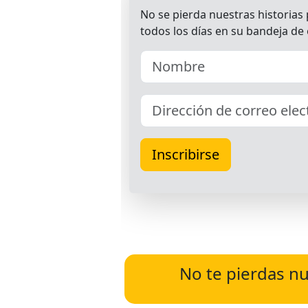
No te pierdas nu