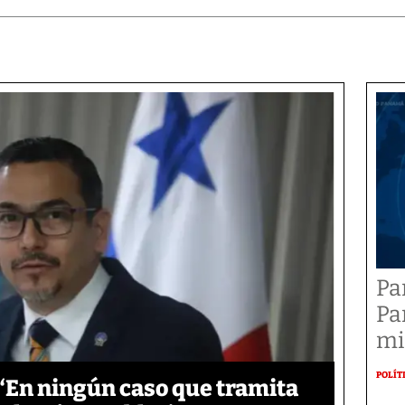
Pa
Pa
mi
POLÍT
‘En ningún caso que tramita