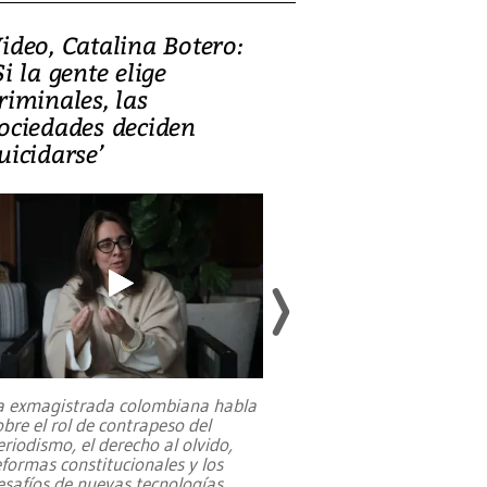
ideo, Catalina Botero:
Video: Lula la
Si la gente elige
candidatura 
riminales, las
promesas de i
ociedades deciden
en defensa, ed
uicidarse’
tierras raras
a exmagistrada colombiana habla
Entre recuerdos y es
obre el rol de contrapeso del
referencias hacia sus
eriodismo, el derecho al olvido,
presidente de Brasil,
eformas constitucionales y los
da Silva, oficializó 
esafíos de nuevas tecnologías
...
candidatura
...