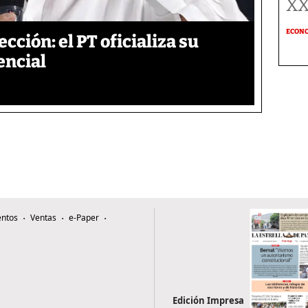
XX
ECON
ección: el PT oficializa su
encial
ntos
Ventas
e-Paper
Edición Impresa