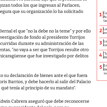
 gozan todos los que ingresan al Parlacen,
egura que su organización lo ha solicitado
Co
1
Ac
ta
La
2
ernal el que “no la debe no la teme” y por ello
en
vestigación de fondo al presidente Torrijos
Lu
3
ocurridas durante su administración de las
ca
tas, “no vaya a ser que Torrijos resulte otro
‘S
4
nicaragüense que fue investigado por delitos
de
Em
5
de
su
zo su declaración de bienes ante el que fuera
oris Barrios, y debe hacerlo al salir del Palacio
 qué tenía al principio de su mandato”.
o Edwin Cabrera aseguró que debe reconocerse