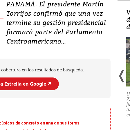
PANAMÁ. El presidente Martín
Isidro Carbonell,
V
Torrijos confirmó que una vez
director de la Lotería:
d
termine su gestión presidencial
‘Vamos a ser más
d
formará parte del Parlamento
transparentes, tengan fe
Centroamericano...
 cobertura en los resultados de búsqueda.
a Estrella en Google ↗️
U
7
El director de la Lotería Nacional de
j
Beneficencia habla de la lotería
a
clandestina, auditorías internas y su
e
plan para modernizar la institución
cúbicos de concreto en una de sus torres