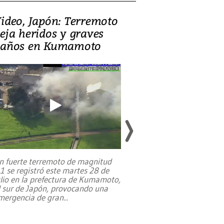
ideo, Japón: Terremoto
Israel regala 
eja heridos y graves
nueva embaja
años en Kumamoto
Jerusalén sob
familias pales
n fuerte terremoto de magnitud
,1 se registró este martes 28 de
Estados Unidos ha a
ulio en la prefectura de Kumamoto,
un dólar y durante 9
l sur de Japón, provocando una
el terreno para su 
mergencia de gran
...
en Jerusalén Oeste, 
perteneció hasta
...