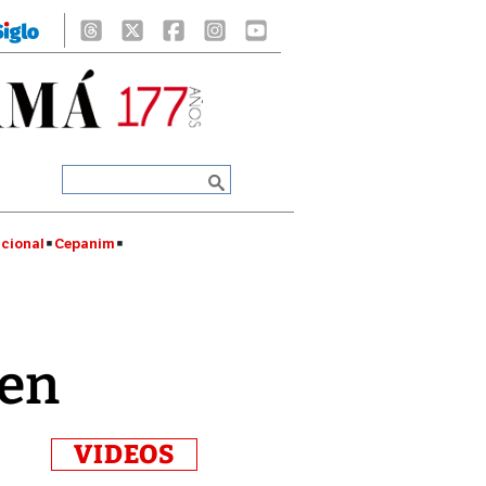
cional
Cepanim
cen
VIDEOS