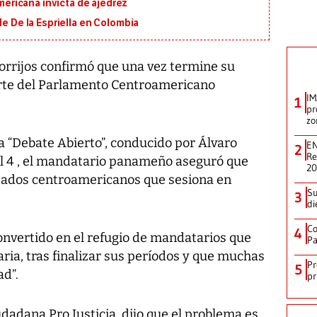
ricana invicta de ajedrez
de De la Espriella en Colombia
rrijos confirmó que una vez termine su
arte del Parlamento Centroamericano
IM
1
pr
zo
a “Debate Abierto”, conducido por Álvaro
EN
2
Re
al 4 , el mandatario panameño aseguró que
2
utados centroamericanos que sesiona en
Su
3
di
Co
4
onvertido en el refugio de mandatarios que
Pa
ia, tras finalizar sus períodos y que muchas
Pr
5
d”.
pr
udadana Pro Justicia, dijo que el problema es