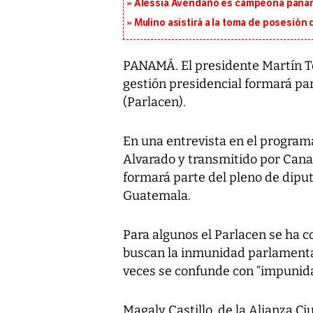
Alessia Avendaño es campeona paname
Mulino asistirá a la toma de posesión 
PANAMÁ. El presidente Martín To
gestión presidencial formará p
(Parlacen).
En una entrevista en el program
Alvarado y transmitido por Can
formará parte del pleno de dip
Guatemala.
Para algunos el Parlacen se ha c
buscan la inmunidad parlamentar
veces se confunde con “impunida
Magaly Castillo, de la Alianza Ci