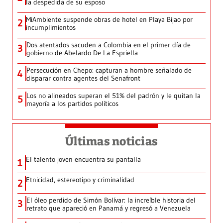
la despedida de su esposo
MiAmbiente suspende obras de hotel en Playa Bijao por
2
incumplimientos
Dos atentados sacuden a Colombia en el primer día de
3
gobierno de Abelardo De La Espriella
Persecución en Chepo: capturan a hombre señalado de
4
disparar contra agentes del Senafront
Los no alineados superan el 51% del padrón y le quitan la
5
mayoría a los partidos políticos
Últimas noticias
El talento joven encuentra su pantalla​
1
Etnicidad, estereotipo y criminalidad
2
El óleo perdido de Simón Bolívar: la increíble historia del
3
retrato que apareció en Panamá y regresó a Venezuela