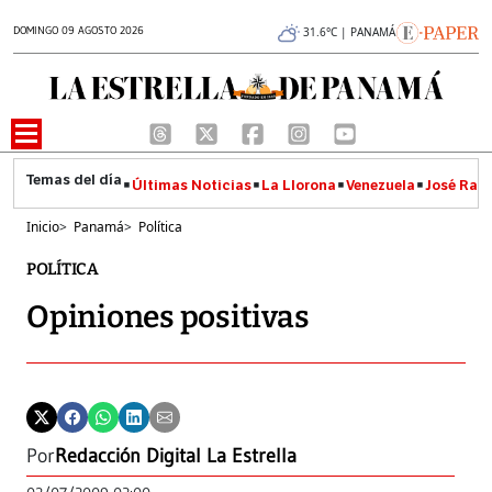
DOMINGO 09 AGOSTO 2026
31.6°C | PANAMÁ
Últimas Noticias
La Llorona
Venezuela
José Raúl
Inicio
>
Panamá
>
Política
POLÍTICA
Opiniones positivas
Por
Redacción Digital La Estrella