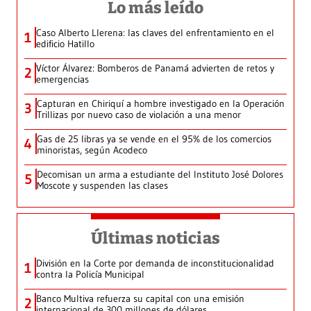
Lo más leído
Caso Alberto Llerena: las claves del enfrentamiento en el
1
edificio Hatillo
Víctor Álvarez: Bomberos de Panamá advierten de retos y
2
emergencias
Capturan en Chiriquí a hombre investigado en la Operación
3
Trillizas por nuevo caso de violación a una menor
Gas de 25 libras ya se vende en el 95% de los comercios
4
minoristas, según Acodeco
Decomisan un arma a estudiante del Instituto José Dolores
5
Moscote y suspenden las clases
Últimas noticias
División en la Corte por demanda de inconstitucionalidad
1
contra la Policía Municipal
Banco Multiva refuerza su capital con una emisión
2
internacional de 300 millones de dólares