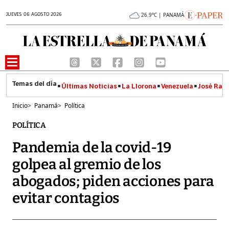
JUEVES 06 AGOSTO 2026
26.9°C | PANAMÁ
Últimas Noticias
La Llorona
Venezuela
José Raúl
Inicio
>
Panamá
>
Política
POLÍTICA
Pandemia de la covid-19
golpea al gremio de los
abogados; piden acciones para
evitar contagios