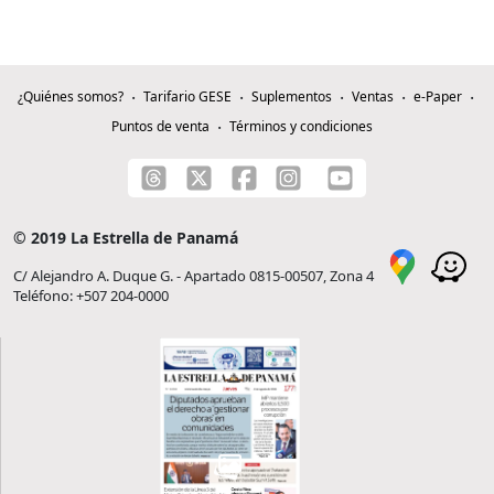
¿Quiénes somos?
Tarifario GESE
Suplementos
Ventas
e-Paper
Puntos de venta
Términos y condiciones
© 2019 La Estrella de Panamá
C/ Alejandro A. Duque G. - Apartado 0815-00507, Zona 4
Teléfono: +507 204-0000