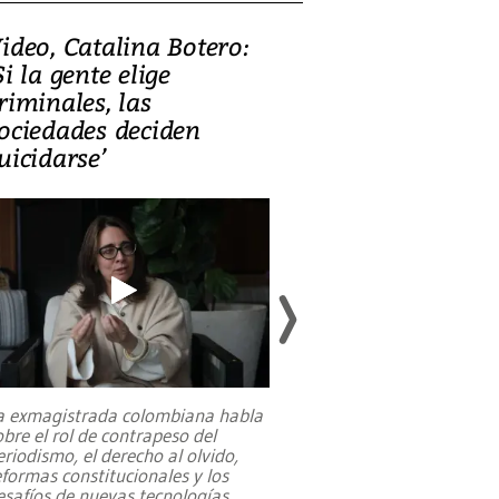
ideo, Catalina Botero:
Video: Lula la
Si la gente elige
candidatura 
riminales, las
promesas de i
ociedades deciden
en defensa, ed
uicidarse’
tierras raras
a exmagistrada colombiana habla
Entre recuerdos y es
obre el rol de contrapeso del
referencias hacia sus
eriodismo, el derecho al olvido,
presidente de Brasil,
eformas constitucionales y los
da Silva, oficializó 
esafíos de nuevas tecnologías
...
candidatura
...