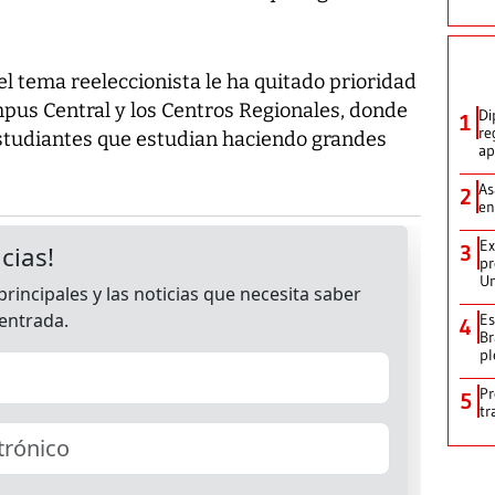
l tema reeleccionista le ha quitado prioridad
mpus Central y los Centros Regionales, donde
Di
1
re
studiantes que estudian haciendo grandes
ap
As
2
en
Ex
3
pr
Un
Es
4
Br
pl
Pr
5
tr