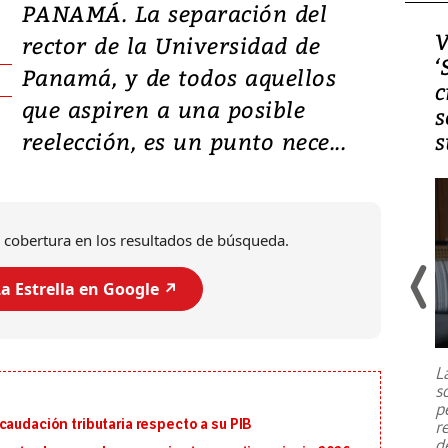
PANAMÁ. La separación del
Video, Japón: Terremoto
V
rector de la Universidad de
deja heridos y graves
‘
Panamá, y de todos aquellos
daños en Kumamoto
c
que aspiren a una posible
s
reelección, es un punto nece...
s
 cobertura en los resultados de búsqueda.
a Estrella en Google ↗️
Un fuerte terremoto de magnitud
7,1 se registró este martes 28 de
julio en la prefectura de Kumamoto,
L
al sur de Japón, provocando una
s
emergencia de gran
...
p
caudación tributaria respecto a su PIB
r
d