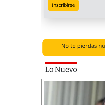
No te pierdas nu
Lo Nuevo