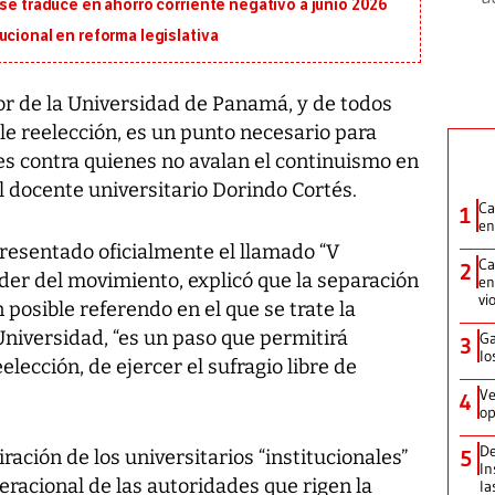
 se traduce en ahorro corriente negativo a junio 2026
ucional en reforma legislativa
r de la Universidad de Panamá, y de todos
le reelección, es un punto necesario para
es contra quienes no avalan el continuismo en
el docente universitario Dorindo Cortés.
Ca
1
en
resentado oficialmente el llamado “V
Ca
2
íder del movimiento, explicó que la separación
en
vi
 posible referendo en el que se trate la
Universidad, “es un paso que permitirá
Ga
3
lo
elección, de ejercer el sufragio libre de
Ve
4
op
De
iración de los universitarios “institucionales”
5
In
racional de las autoridades que rigen la
la