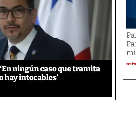
Pa
Pa
mi
POLÍT
‘En ningún caso que tramita
o hay intocables’