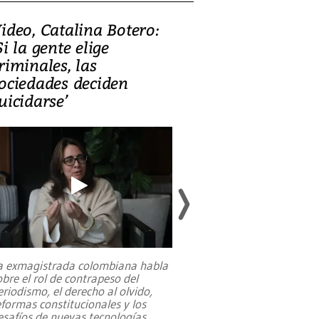
ideo, Catalina Botero:
Video: Lula la
Si la gente elige
candidatura 
riminales, las
promesas de i
ociedades deciden
en defensa, ed
uicidarse’
tierras raras
a exmagistrada colombiana habla
Entre recuerdos y es
obre el rol de contrapeso del
referencias hacia sus
eriodismo, el derecho al olvido,
presidente de Brasil,
eformas constitucionales y los
da Silva, oficializó 
esafíos de nuevas tecnologías
...
candidatura
...