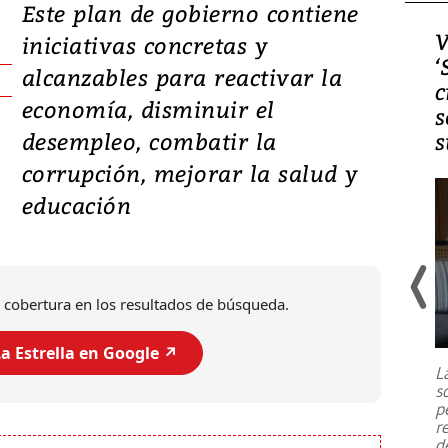
Este plan de gobierno contiene
Video, Japón: Terremoto
V
iniciativas concretas y
deja heridos y graves
‘
alcanzables para reactivar la
daños en Kumamoto
c
economía, disminuir el
s
desempleo, combatir la
s
corrupción, mejorar la salud y
educación
 cobertura en los resultados de búsqueda.
Un fuerte terremoto de magnitud
7,1 se registró este martes 28 de
a Estrella en Google ↗️
julio en la prefectura de Kumamoto,
L
al sur de Japón, provocando una
s
emergencia de gran
...
p
r
d