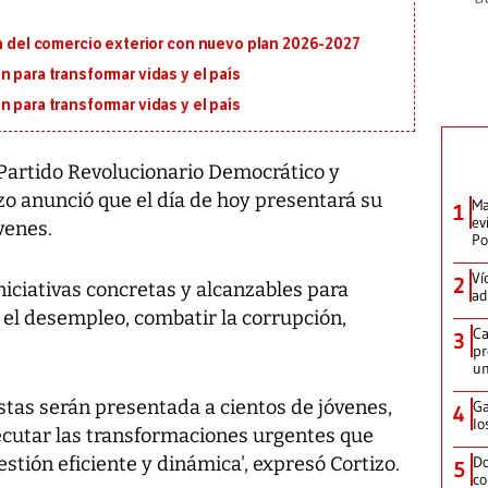
ón del comercio exterior con nuevo plan 2026-2027
 para transformar vidas y el país
 para transformar vidas y el país
 Partido Revolucionario Democrático y
izo anunció que el día de hoy presentará su
Ma
1
ev
venes.
Po
Ví
2
niciativas concretas y alcanzables para
ad
 el desempleo, combatir la corrupción,
Ca
3
pr
un
tas serán presentada a cientos de jóvenes,
Ga
4
lo
jecutar las transformaciones urgentes que
stión eficiente y dinámica', expresó Cortizo.
Do
5
co