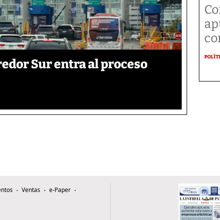
Co
ap
co
POLÍT
edor Sur entra al proceso
ntos
Ventas
e-Paper