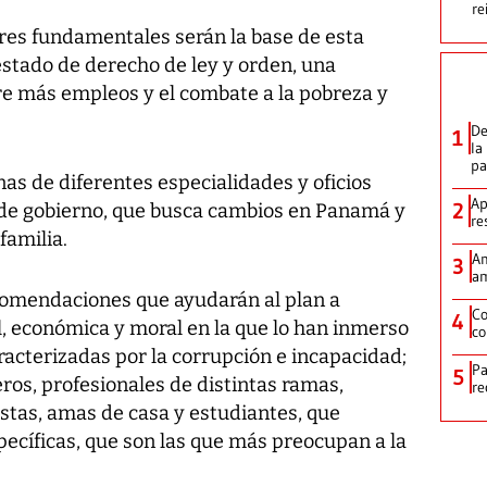
re
res fundamentales serán la base de esta
 estado de derecho de ley y orden, una
e más empleos y el combate a la pobreza y
De
1
la
p
as de diferentes especialidades y oficios
Ap
2
n de gobierno, que busca cambios en Panamá y
re
familia.
Am
3
am
omendaciones que ayudarán al plan a
Co
4
ial, económica y moral en la que lo han inmerso
co
racterizadas por la corrupción e incapacidad;
Pa
5
eros, profesionales de distintas ramas,
re
istas, amas de casa y estudiantes, que
pecíficas, que son las que más preocupan a la