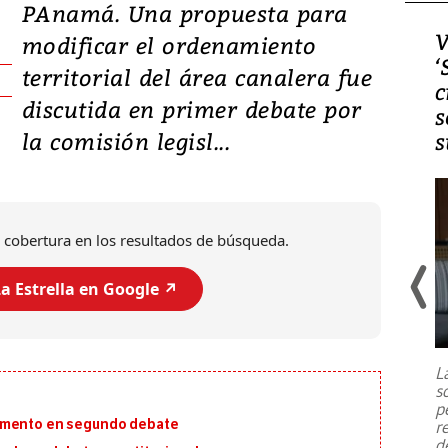
PAnamá. Una propuesta para
Video, Japón: Terremoto
V
modificar el ordenamiento
deja heridos y graves
‘
territorial del área canalera fue
daños en Kumamoto
c
discutida en primer debate por
s
la comisión legisl...
s
 cobertura en los resultados de búsqueda.
a Estrella en Google ↗️
Un fuerte terremoto de magnitud
7,1 se registró este martes 28 de
julio en la prefectura de Kumamoto,
L
al sur de Japón, provocando una
s
emergencia de gran
...
p
lamento en segundo debate
r
d