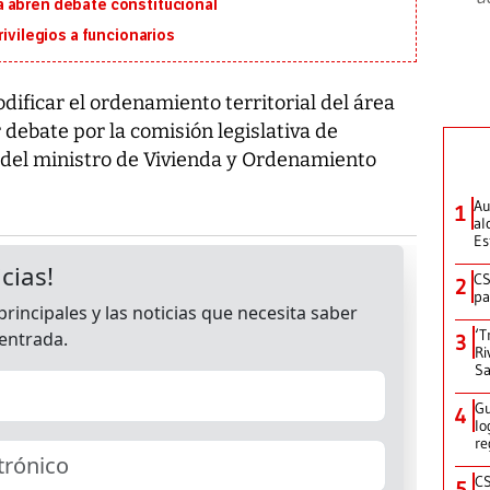
 abren debate constitucional
rivilegios a funcionarios
ficar el ordenamiento territorial del área
 debate por la comisión legislativa de
 del ministro de Vivienda y Ordenamiento
Au
1
al
Es
CS
2
pa
‘T
3
Ri
Sa
Gu
4
lo
re
CS
5