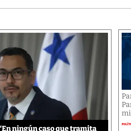
Pa
Pa
mi
POLÍT
‘En ningún caso que tramita