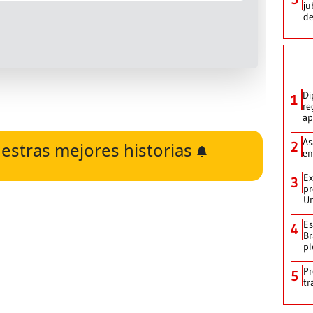
ju
de
Di
1
re
ap
As
estras mejores historias
2
en
Ex
3
pr
Un
Es
4
Br
pl
Pr
5
tr