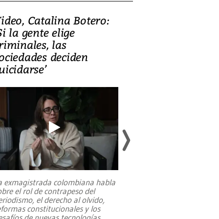
ideo, Catalina Botero:
Video: Lula la
Si la gente elige
candidatura 
riminales, las
promesas de i
ociedades deciden
en defensa, ed
uicidarse’
tierras raras
a exmagistrada colombiana habla
Entre recuerdos y es
obre el rol de contrapeso del
referencias hacia sus
eriodismo, el derecho al olvido,
presidente de Brasil,
eformas constitucionales y los
da Silva, oficializó 
esafíos de nuevas tecnologías
...
candidatura
...