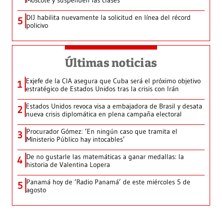
Moscote y suspenden las clases
DIJ habilita nuevamente la solicitud en línea del récord
5
policivo
Últimas noticias
Exjefe de la CIA asegura que Cuba será el próximo objetivo
1
estratégico de Estados Unidos tras la crisis con Irán
Estados Unidos revoca visa a embajadora de Brasil y desata
2
nueva crisis diplomática en plena campaña electoral
Procurador Gómez: ‘En ningún caso que tramita el
3
Ministerio Público hay intocables’
De no gustarle las matemáticas a ganar medallas: la
4
historia de Valentina Lopera
Panamá hoy de ‘Radio Panamá’ de este miércoles 5 de
5
agosto