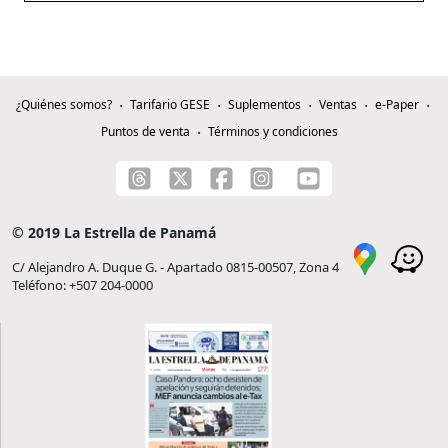
¿Quiénes somos?
Tarifario GESE
Suplementos
Ventas
e-Paper
Puntos de venta
Términos y condiciones
© 2019 La Estrella de Panamá
C/ Alejandro A. Duque G. - Apartado 0815-00507, Zona 4
Teléfono: +507 204-0000