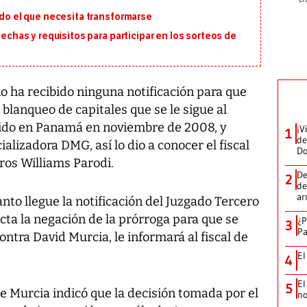
ado el que necesita transformarse
fechas y requisitos para participar en los sorteos de
o ha recibido ninguna notificación para que
 blanqueo de capitales que se le sigue al
ido en Panamá en noviembre de 2008, y
¡V
1
de
ializadora DMG, así lo dio a conocer el fiscal
D
eros Williams Parodi.
De
2
de
ar
anto llegue la notificación del Juzgado Tercero
dicta la negación de la prórroga para que se
¿P
3
Pa
ntra David Murcia, le informará al fiscal de
El
4
El
5
e Murcia indicó que la decisión tomada por el
no