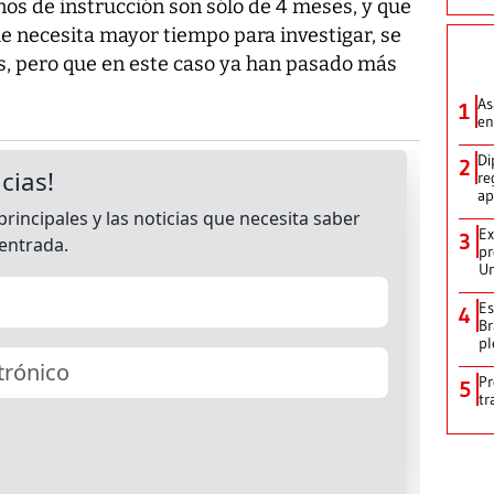
nos de instrucción son sólo de 4 meses, y que
que necesita mayor tiempo para investigar, se
, pero que en este caso ya han pasado más
As
1
en
Di
2
re
ap
Ex
3
pr
Un
Es
4
Br
pl
Pr
5
tr