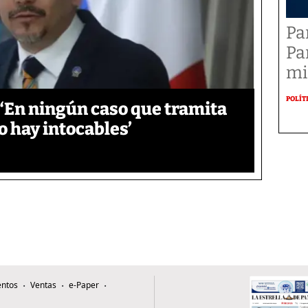
Pa
Pa
mi
POLÍT
‘En ningún caso que tramita
o hay intocables’
ntos
Ventas
e-Paper