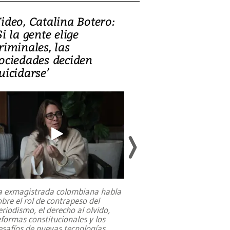
ideo, Catalina Botero:
Video: Lula la
Si la gente elige
candidatura 
riminales, las
promesas de i
ociedades deciden
en defensa, ed
uicidarse’
tierras raras
a exmagistrada colombiana habla
Entre recuerdos y es
obre el rol de contrapeso del
referencias hacia sus
eriodismo, el derecho al olvido,
presidente de Brasil,
eformas constitucionales y los
da Silva, oficializó 
esafíos de nuevas tecnologías
...
candidatura
...