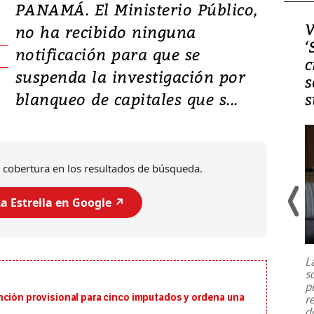
PANAMÁ. El Ministerio Público,
Video, Japón: Terremoto
V
no ha recibido ninguna
deja heridos y graves
‘
notificación para que se
daños en Kumamoto
c
suspenda la investigación por
s
blanqueo de capitales que s...
s
 cobertura en los resultados de búsqueda.
a Estrella en Google ↗️
Un fuerte terremoto de magnitud
7,1 se registró este martes 28 de
julio en la prefectura de Kumamoto,
L
al sur de Japón, provocando una
s
emergencia de gran
...
p
nción provisional para cinco imputados y ordena una
r
d