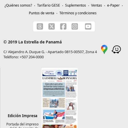
¿Quiénes somos?
Tarifario GESE
Suplementos
Ventas
e-Paper
Puntos de venta
Términos y condiciones
© 2019 La Estrella de Panamá
C/ Alejandro A. Duque G. - Apartado 0815-00507, Zona 4
Teléfono: +507 204-0000
Edición Impresa
Portada del impreso