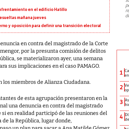
emergencia de gran
...
p
nfrentamiento en el edificio Hatillo
r
d
resueltas mañana jueves
no y oposición para definir una transición electoral
nuncia en contra del magistrado de la Corte
lmengor, por la presunta comisión de delitos
ública, se materializaron ayer, una semana
lara sus implicaciones en el caso PAMAGO.
Ca
1
en
n los miembros de Alianza Ciudadana.
Ve
2
op
ntantes de esta agrupación presentaron en la
As
3
hi
nal una denuncia en contra del magistrado
si en realidad participó de las reuniones del
DI
4
de
de la República, lugar donde,
 paso un plan para sacar a Ana Matilde Gómez