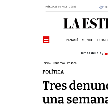
MIÉRCOLES 05 AGOSTO 2026
30
PANAMÁ
MUNDO
ECONO
Úl
Inicio
>
Panamá
>
Política
POLÍTICA
Tres denunc
una seman