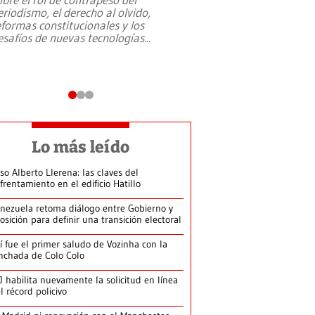
eriodismo, el derecho al olvido,
presidente de Brasil,
eformas constitucionales y los
da Silva, oficializó 
esafíos de nuevas tecnologías
...
candidatura
...
Lo más leído
so Alberto Llerena: las claves del
frentamiento en el edificio Hatillo
nezuela retoma diálogo entre Gobierno y
osición para definir una transición electoral
í fue el primer saludo de Vozinha con la
nchada de Colo Colo
J habilita nuevamente la solicitud en línea
l récord policivo