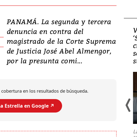
PANAMÁ. La segunda y tercera
Video, Japón: Terremoto
V
denuncia en contra del
deja heridos y graves
‘
magistrado de la Corte Suprema
daños en Kumamoto
c
de Justicia José Abel Almengor,
s
por la presunta comi...
s
 cobertura en los resultados de búsqueda.
a Estrella en Google ↗️
Un fuerte terremoto de magnitud
7,1 se registró este martes 28 de
julio en la prefectura de Kumamoto,
L
al sur de Japón, provocando una
s