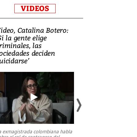
VIDEOS
ideo, Catalina Botero:
Video: Lula la
Si la gente elige
candidatura 
riminales, las
promesas de i
ociedades deciden
en defensa, ed
uicidarse’
tierras raras
a exmagistrada colombiana habla
Entre recuerdos y es
obre el rol de contrapeso del
referencias hacia sus