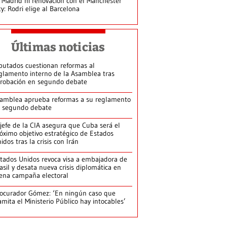
 Madrid ni renovación con el Manchester
ty: Rodri elige al Barcelona
Últimas noticias
putados cuestionan reformas al
glamento interno de la Asamblea tras
robación en segundo debate
amblea aprueba reformas a su reglamento
 segundo debate
jefe de la CIA asegura que Cuba será el
óximo objetivo estratégico de Estados
idos tras la crisis con Irán
tados Unidos revoca visa a embajadora de
asil y desata nueva crisis diplomática en
ena campaña electoral
ocurador Gómez: ‘En ningún caso que
amita el Ministerio Público hay intocables’