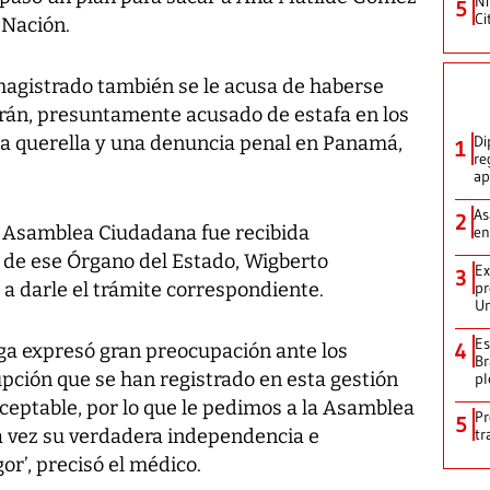
Ni
5
Ci
 Nación.
magistrado también se le acusa de haberse
rán, presuntamente acusado de estafa en los
a querella y una denuncia penal en Panamá,
Di
1
re
ap
As
2
 Asamblea Ciudadana fue recibida
en
 de ese Órgano del Estado, Wigberto
Ex
3
a darle el trámite correspondiente.
pr
Un
Es
4
iga expresó gran preocupación ante los
Br
pción que se han registrado en esta gestión
pl
ceptable, por lo que le pedimos a la Asamblea
Pr
5
 vez su verdadera independencia e
tr
r’, precisó el médico.