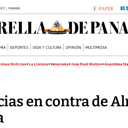
.6°C | PANAMÁ
MÍA
DEPORTES
VIDA Y CULTURA
OPINIÓN
MULTIMEDIA
timas Noticias
La Llorona
Venezuela
José Raúl Mulino
Asamblea Na
ias en contra de A
a