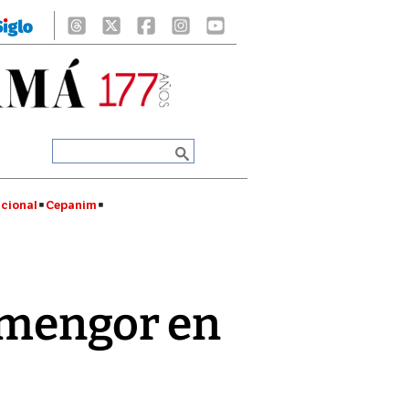
cional
Cepanim
lmengor en