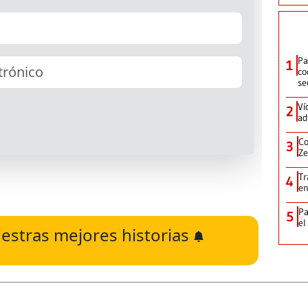
Pa
1
co
se
Ví
2
ad
Co
3
Ze
Tr
4
en
Pa
5
el
estras mejores historias