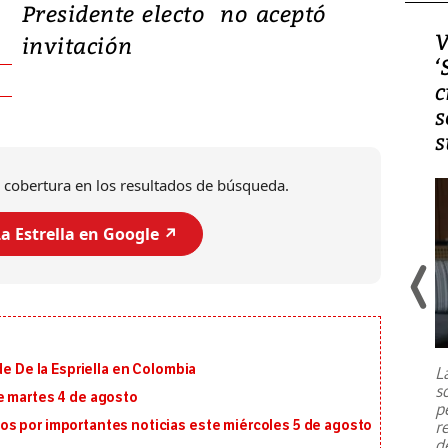
Presidente electo no aceptó
Video, Japón: Terremoto
V
invitación
deja heridos y graves
‘
daños en Kumamoto
c
s
s
 cobertura en los resultados de búsqueda.
a Estrella en Google ↗️
Un fuerte terremoto de magnitud
7,1 se registró este martes 28 de
julio en la prefectura de Kumamoto,
de De la Espriella en Colombia
L
al sur de Japón, provocando una
s
emergencia de gran
...
e martes 4 de agosto
p
r
s por importantes noticias este miércoles 5 de agosto
d