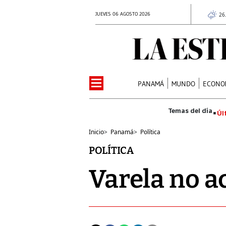
JUEVES 06 AGOSTO 2026
26
PANAMÁ
MUNDO
ECONO
Úl
Inicio
>
Panamá
>
Política
POLÍTICA
Varela no a