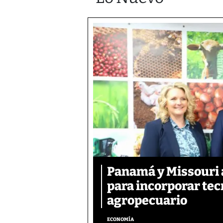
Panamá y Missouri 
para incorporar tec
agropecuario
ECONOMÍA