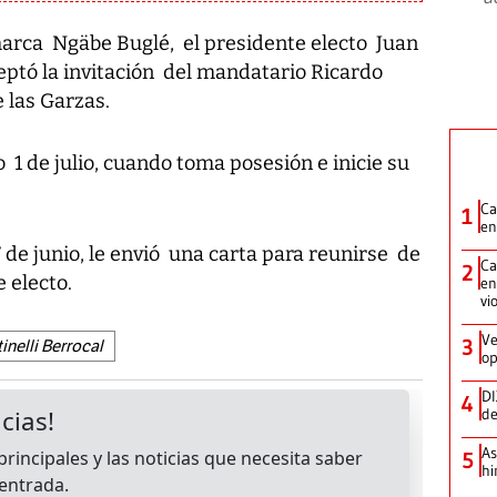
arca Ngäbe Buglé, el presidente electo Juan
eptó la invitación del mandatario Ricardo
e las Garzas.
o 1 de julio, cuando toma posesión e inicie su
Ca
1
en
 de junio, le envió una carta para reunirse de
Ca
2
 electo.
en
vi
Ve
3
inelli Berrocal
op
DI
4
de
As
5
hi