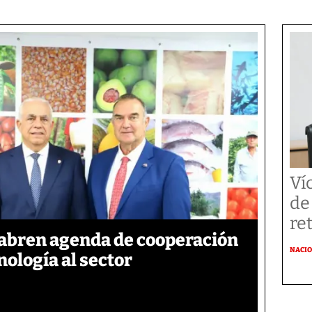
Ví
de
re
abren agenda de cooperación
NACI
nología al sector