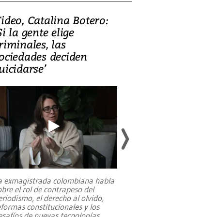
ideo, Catalina Botero:
Video: Lula la
Si la gente elige
candidatura 
riminales, las
promesas de i
ociedades deciden
en defensa, ed
uicidarse’
tierras raras
a exmagistrada colombiana habla
Entre recuerdos y es
obre el rol de contrapeso del
referencias hacia sus
eriodismo, el derecho al olvido,
presidente de Brasil,
eformas constitucionales y los
da Silva, oficializó 
esafíos de nuevas tecnologías
...
candidatura
...