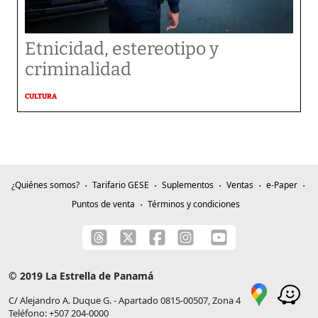
Etnicidad, estereotipo y
criminalidad
CULTURA
¿Quiénes somos?
Tarifario GESE
Suplementos
Ventas
e-Paper
Puntos de venta
Términos y condiciones
© 2019 La Estrella de Panamá
C/ Alejandro A. Duque G. - Apartado 0815-00507, Zona 4
Teléfono: +507 204-0000