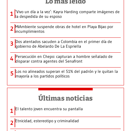
Lo más leído
‘Vivo un día a la vez’: Kayra Harding comparte imágenes de
1
la despedida de su esposo
MiAmbiente suspende obras de hotel en Playa Bijao por
2
incumplimientos
Dos atentados sacuden a Colombia en el primer día de
3
gobierno de Abelardo De La Espriella
Persecución en Chepo: capturan a hombre señalado de
4
disparar contra agentes del Senafront
Los no alineados superan el 51% del padrón y le quitan la
5
mayoría a los partidos políticos
Últimas noticias
El talento joven encuentra su pantalla​
1
Etnicidad, estereotipo y criminalidad
2