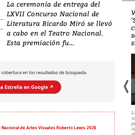
La ceremonia de entrega del
Video, Japón: Terremoto
V
LXVII Concurso Nacional de
deja heridos y graves
‘
Literatura Ricardo Miró se llevó
daños en Kumamoto
c
a cabo en el Teatro Nacional.
s
Esta premiación fu...
s
 cobertura en los resultados de búsqueda.
a Estrella en Google ↗️
Un fuerte terremoto de magnitud
7,1 se registró este martes 28 de
julio en la prefectura de Kumamoto,
L
al sur de Japón, provocando una
s
emergencia de gran
...
p
 Nacional de Artes Visuales Roberto Lewis 2026
r
d