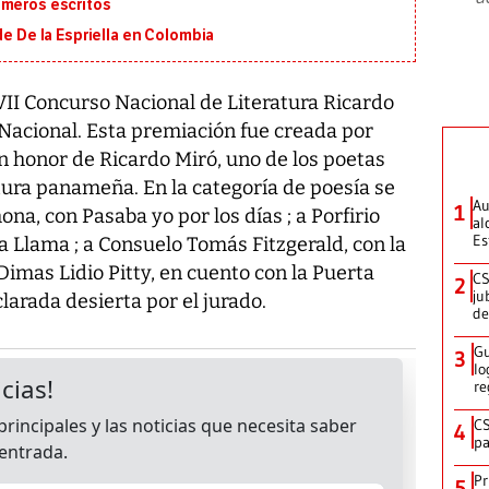
imeros escritos
de De la Espriella en Colombia
II Concurso Nacional de Literatura Ricardo
o Nacional. Esta premiación fue creada por
n honor de Ricardo Miró, uno de los poetas
tura panameña. En la categoría de poesía se
Au
1
a, con Pasaba yo por los días ; a Porfirio
al
Es
 la Llama ; a Consuelo Tomás Fitzgerald, con la
Dimas Lidio Pitty, en cuento con la Puerta
CS
2
ju
clarada desierta por el jurado.
de
Gu
3
lo
re
CS
4
pa
Pr
5