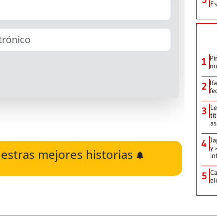
Es
Pi
1
nu
If
2
fe
Le
3
ti
as
Ja
4
y 
estras mejores historias
in
Ca
5
el