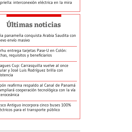
priella: interconexión eléctrica en la mira
Últimas noticias
ña panameña conquista Arabia Saudita con
evo envío masivo
arhu entrega tarjetas Pase-U en Colón:
chas, requisitos y beneficiarios
agues Cup: Carrasquilla vuelve al once
tular y José Luis Rodríguez brilla con
istencia
pón reafirma respaldo al Canal de Panamá
ampliará cooperación tecnológica con la vía
teroceánica
sco Antiguo incorpora cinco buses 100%
éctricos para el transporte público