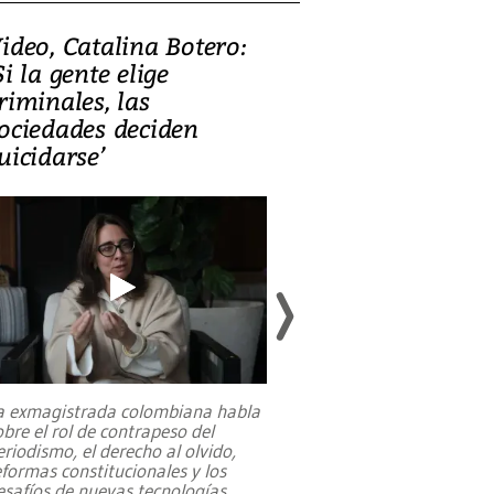
ideo, Catalina Botero:
Video: Lula la
Si la gente elige
candidatura 
riminales, las
promesas de i
ociedades deciden
en defensa, ed
uicidarse’
tierras raras
a exmagistrada colombiana habla
Entre recuerdos y es
obre el rol de contrapeso del
referencias hacia sus
eriodismo, el derecho al olvido,
presidente de Brasil,
eformas constitucionales y los
da Silva, oficializó 
esafíos de nuevas tecnologías
...
candidatura
...