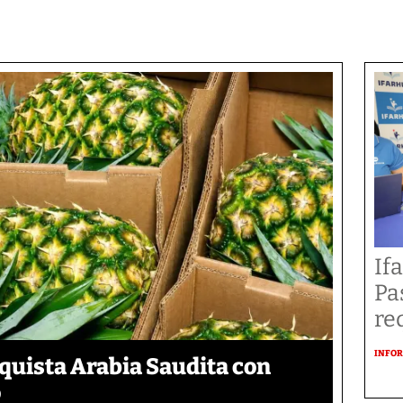
If
Pa
re
INFOR
uista Arabia Saudita con
o