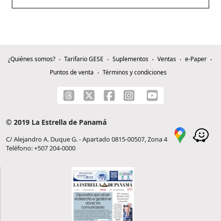
¿Quiénes somos?
Tarifario GESE
Suplementos
Ventas
e-Paper
Puntos de venta
Términos y condiciones
© 2019 La Estrella de Panamá
C/ Alejandro A. Duque G. - Apartado 0815-00507, Zona 4
Teléfono: +507 204-0000