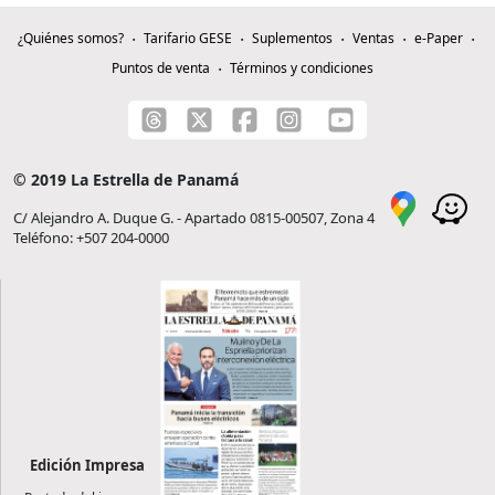
¿Quiénes somos?
Tarifario GESE
Suplementos
Ventas
e-Paper
Puntos de venta
Términos y condiciones
© 2019 La Estrella de Panamá
C/ Alejandro A. Duque G. - Apartado 0815-00507, Zona 4
Teléfono: +507 204-0000
Edición Impresa