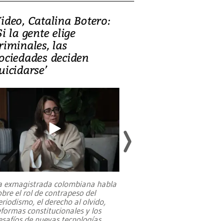
ideo, Catalina Botero:
Video: Lula la
Si la gente elige
candidatura 
riminales, las
promesas de i
ociedades deciden
en defensa, ed
uicidarse’
tierras raras
a exmagistrada colombiana habla
Entre recuerdos y es
obre el rol de contrapeso del
referencias hacia sus
eriodismo, el derecho al olvido,
presidente de Brasil,
eformas constitucionales y los
da Silva, oficializó 
esafíos de nuevas tecnologías
...
candidatura
...