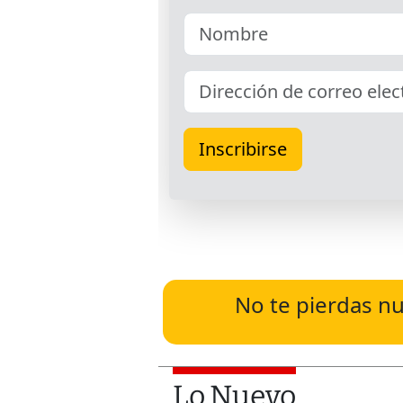
No te pierdas nu
Lo Nuevo