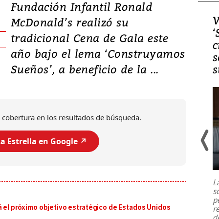
Fundación Infantil Ronald
Video, Japón: Terremoto
V
McDonald’s realizó su
deja heridos y graves
‘
tradicional Cena de Gala este
daños en Kumamoto
c
año bajo el lema ‘Construyamos
s
Sueños’, a beneficio de la ...
s
 cobertura en los resultados de búsqueda.
a Estrella en Google ↗️
Un fuerte terremoto de magnitud
7,1 se registró este martes 28 de
julio en la prefectura de Kumamoto,
L
al sur de Japón, provocando una
s
emergencia de gran
...
p
á el próximo objetivo estratégico de Estados Unidos
r
d