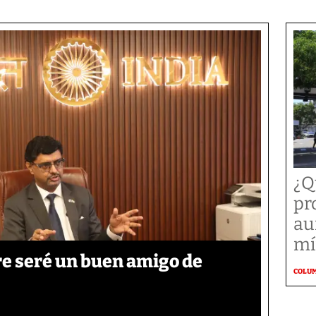
¿Q
pr
au
mí
re seré un buen amigo de
COLU