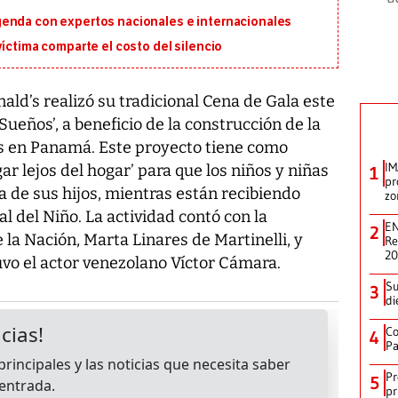
genda con expertos nacionales e internacionales
víctima comparte el costo del silencio
ld’s realizó su tradicional Cena de Gala este
ueños’, a beneficio de la construcción de la
 en Panamá. Este proyecto tiene como
IM
gar lejos del hogar’ para que los niños y niñas
1
pr
a de sus hijos, mientras están recibiendo
zo
l del Niño. La actividad contó con la
EN
2
la Nación, Marta Linares de Martinelli, y
Re
2
uvo el actor venezolano Víctor Cámara.
Su
3
di
Co
4
Pa
Pr
5
pr