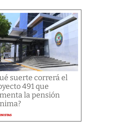
ué suerte correrá el
oyecto 491 que
menta la pensión
nima?
MNISTAS