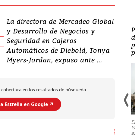
La directora de Mercadeo Global
Video: Lula lanza su
P
y Desarrollo de Negocios y
candidatura con
d
Seguridad en Cajeros
promesas de inversión
p
Automáticos de Diebold, Tonya
en defensa, educación y
p
Myers-Jordan, expuso ante ...
tierras raras
 cobertura en los resultados de búsqueda.
a Estrella en Google ↗️
E
l
Entre recuerdos y escuetas
a
referencias hacia sus adversarios, el