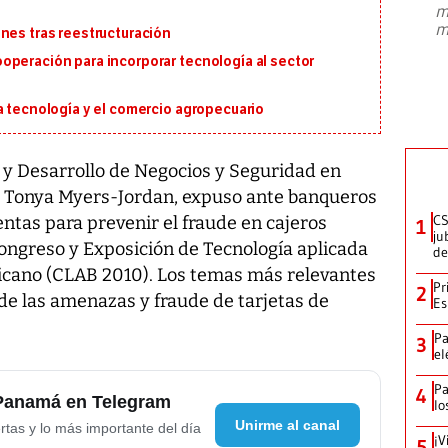
m
presidente de Brasil, Luiz Inácio Lula
m
nes tras reestructuración
da Silva, oficializó este domingo su
candidatura
...
operación para incorporar tecnología al sector
a tecnología y el comercio agropecuario
 y Desarrollo de Negocios y Seguridad en
, Tonya Myers-Jordan, expuso ante banqueros
CS
entas para prevenir el fraude en cajeros
1
ju
ongreso y Exposición de Tecnología aplicada
de
icano (CLAB 2010). Los temas más relevantes
Pr
2
 de las amenazas y fraude de tarjetas de
Es
Pa
3
el
Pa
4
 Panamá en Telegram
lo
Unirme al canal
rtas y lo más importante del día
¡V
5