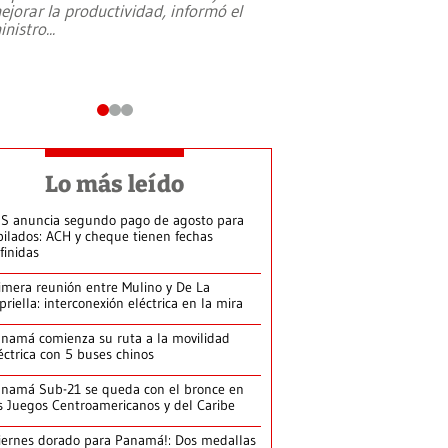
ejorar la productividad, informó el
periodismo, el derech
inistro
...
reformas constitucio
desafíos de nuevas t
Lo más leído
S anuncia segundo pago de agosto para
bilados: ACH y cheque tienen fechas
finidas
imera reunión entre Mulino y De La
priella: interconexión eléctrica en la mira
namá comienza su ruta a la movilidad
éctrica con 5 buses chinos
namá Sub-21 se queda con el bronce en
s Juegos Centroamericanos y del Caribe
iernes dorado para Panamá!: Dos medallas