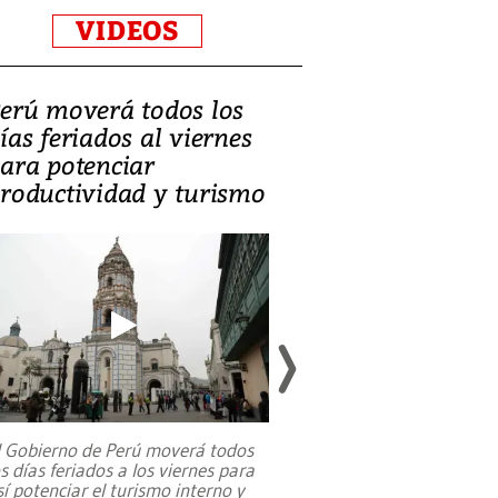
VIDEOS
erú moverá todos los
Video, Catalin
ías feriados al viernes
‘Si la gente el
ara potenciar
criminales, la
roductividad y turismo
sociedades de
suicidarse’
l Gobierno de Perú moverá todos
os días feriados a los viernes para
La exmagistrada co
sí potenciar el turismo interno y
sobre el rol de contr