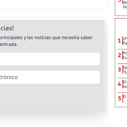
de
D
¿P
1
Pa
Pr
2
Es
De
3
‘S
El
4
no
El
5