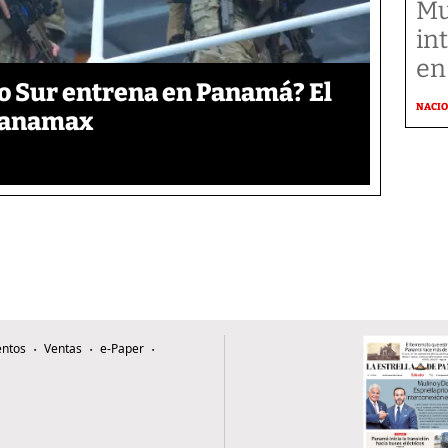
Mu
in
en
o Sur entrena en Panamá? El
NACI
 Panamax
ntos
Ventas
e-Paper