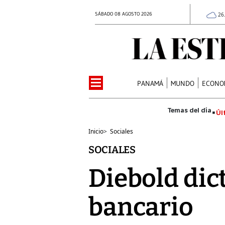
SÁBADO 08 AGOSTO 2026
26
PANAMÁ
MUNDO
ECONO
Úl
Inicio
>
Sociales
SOCIALES
Diebold dic
bancario