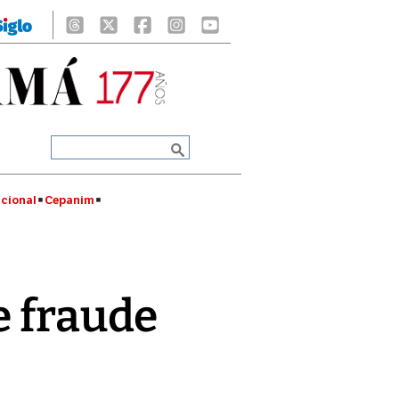
cional
Cepanim
e fraude