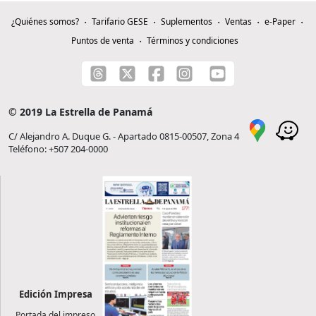
¿Quiénes somos?
Tarifario GESE
Suplementos
Ventas
e-Paper
Puntos de venta
Términos y condiciones
© 2019 La Estrella de Panamá
C/ Alejandro A. Duque G. - Apartado 0815-00507, Zona 4
Teléfono: +507 204-0000
Edición Impresa
Portada del impreso