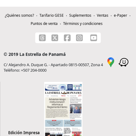
¿Quiénes somos?
Tarifario GESE
Suplementos
Ventas
e-Paper
Puntos de venta
Términos y condiciones
© 2019 La Estrella de Panamá
C/ Alejandro A. Duque G. - Apartado 0815-00507, Zona 4
Teléfono: +507 204-0000
Edición Impresa