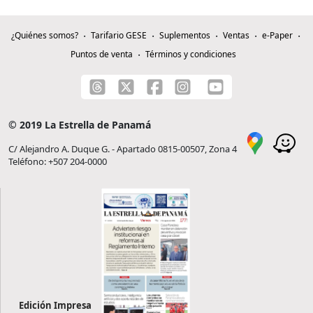
¿Quiénes somos?
Tarifario GESE
Suplementos
Ventas
e-Paper
Puntos de venta
Términos y condiciones
© 2019 La Estrella de Panamá
C/ Alejandro A. Duque G. - Apartado 0815-00507, Zona 4
Teléfono: +507 204-0000
Edición Impresa