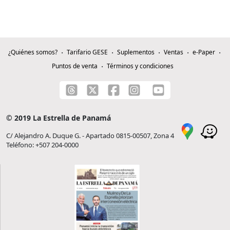
¿Quiénes somos?
Tarifario GESE
Suplementos
Ventas
e-Paper
Puntos de venta
Términos y condiciones
© 2019 La Estrella de Panamá
C/ Alejandro A. Duque G. - Apartado 0815-00507, Zona 4
Teléfono: +507 204-0000