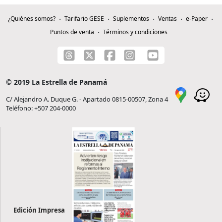
¿Quiénes somos?
Tarifario GESE
Suplementos
Ventas
e-Paper
Puntos de venta
Términos y condiciones
© 2019 La Estrella de Panamá
C/ Alejandro A. Duque G. - Apartado 0815-00507, Zona 4
Teléfono: +507 204-0000
Edición Impresa