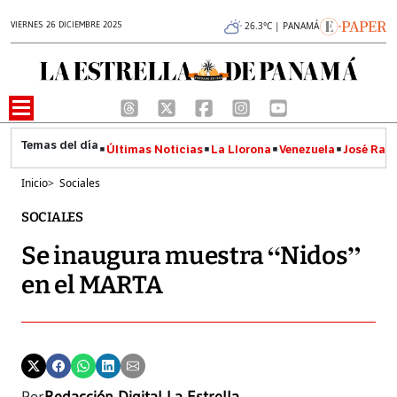
VIERNES 26 DICIEMBRE 2025
26.3°C | PANAMÁ
Últimas Noticias
La Llorona
Venezuela
José Raúl
Inicio
>
Sociales
SOCIALES
Se inaugura muestra “Nidos”
en el MARTA