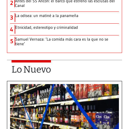
Antes del SS Ancon: el barco que estrenó las esclusas del
2
Canal
La odisea: un matiné a la panameña
3
Etnicidad, estereotipo y criminalidad
4
Samuel Vernaza: ‘La comida más cara es la que no se
5
tiene’
Lo Nuevo